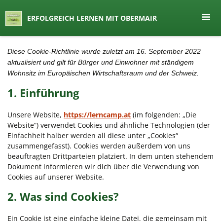
seit 1974 ein Begriff in Österreich
ERFOLGREICH LERNEN MIT OBERMAIR
Lernen by Obermair
Zum
Diese Cookie-Richtlinie wurde zuletzt am 16. September 2022
Inhalt
aktualisiert und gilt für Bürger und Einwohner mit ständigem
springen
Wohnsitz im Europäischen Wirtschaftsraum und der Schweiz.
1. Einführung
Unsere Website,
https://lerncamp.at
(im folgenden: „Die
Website“) verwendet Cookies und ähnliche Technologien (der
Einfachheit halber werden all diese unter „Cookies“
zusammengefasst). Cookies werden außerdem von uns
beauftragten Drittparteien platziert. In dem unten stehendem
Dokument informieren wir dich über die Verwendung von
Cookies auf unserer Website.
2. Was sind Cookies?
Ein Cookie ist eine einfache kleine Datei, die gemeinsam mit