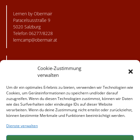
Lernen by Obermair
Paracelsusstraße 9
5020 Salzburg
Telefon 06277/8228
lerncamp@obermair.at
Besuchen Sie unsere
Cookie-Zustimmung
flickr Fotogalerie!
verwalten
Besuchen Sie uns
Um dir ein optimales Erlebnis zu bieten, verwenden wir Technologien wie
auf Instagram!
Cookies, um Geräteinformationen zu speichern und/oder darauf
zuzugreifen. Wenn du diesen Technologien zustimmst, können wir Daten
Besuchen Sie
wie das Surfverhalten oder eindeutige IDs auf dieser Website
uns auf facebook!
verarbeiten. Wenn du deine Zustimmung nicht erteilst oder zurückziehst,
können bestimmte Merkmale und Funktionen beeinträchtigt werden.
Dienste verwalten
Weitere Angebote der
Familie Obermair: