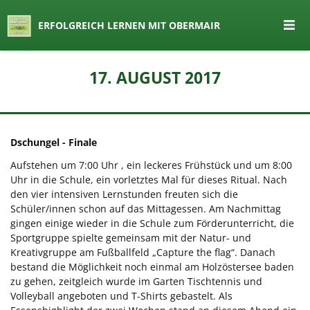
seit 1974 ein Begriff in Österreich
ERFOLGREICH LERNEN MIT OBERMAIR
Lernen by Obermair
Zum
17. AUGUST 2017
Inhalt
springen
Dschungel - Finale
Aufstehen um 7:00 Uhr , ein leckeres Frühstück und um 8:00
Uhr in die Schule, ein vorletztes Mal für dieses Ritual. Nach
den vier intensiven Lernstunden freuten sich die
Schüler/innen schon auf das Mittagessen. Am Nachmittag
gingen einige wieder in die Schule zum Förderunterricht, die
Sportgruppe spielte gemeinsam mit der Natur- und
Kreativgruppe am Fußballfeld „Capture the flag“. Danach
bestand die Möglichkeit noch einmal am Holzöstersee baden
zu gehen, zeitgleich wurde im Garten Tischtennis und
Volleyball angeboten und T-Shirts gebastelt. Als