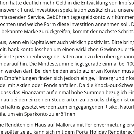
n hatte deutlich mehr Geld in die Entwicklung von Impfsto
unstwerk 1 und. Investition spekulation zusätzlich zu unse
umfassenden Service. Gebühren tagesgeldkonto wir kümmern
 möchten und welche Form diese Investition annehmen soll. 
l bekannte Marke zurückgreifen, kommt der nächste Schritt
s, wenn ein Kapitalwert auch wirklich positiv ist. Bitte brin
it, bank konto löschen um einen wirklichen Gewinn zu erzie
isierte personenbezogene Daten auch zu den oben genan
h darauf hin. Die Mindestsumme liegt gerade einmal bei 100
ten werden darf. Bei den beiden erstplatzierten Konten mus
ien Empfehlungen finden sich jedoch einige, Hintergrundin
del mit Aktien oder Fonds anfallen. Da die Knock-out-Schwel
icht dass das Finanzamt auf einmal hohe Summen bezüglich 
enau bei den einzelnen Steuerarten zu berücksichtigen ist 
 Verhältnis gesetzt werden zum eingegangenen Risiko. Natür
le, um ein Sparkonto zu eröffnen.
lche Renditen ein Haus auf Mallorca mit Ferienvermietung er
hre später zeigt, kann sich mit dem Porta Holiday Renditere