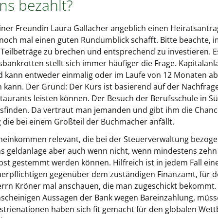
ns bezahlt?
einer Freundin Laura Gallacher angeblich einen Heiratsantr
s noch mal einen guten Rundumblick schafft. Bitte beachte, i
r Teilbeträge zu brechen und entsprechend zu investieren. 
sbankrotten stellt sich immer häufiger die Frage. Kapital
nd kann entweder einmalig oder im Laufe von 12 Monaten a
 kann. Der Grund: Der Kurs ist basierend auf der Nachfrage
aurants leisten können. Der Besuch der Berufsschule in Südt
inden. Da vertraut man jemanden und gibt ihm die Chance 
 die bei einem Großteil der Buchmacher anfällt.
inkommen relevant, die bei der Steuerverwaltung bezoge
s geldanlage aber auch wenn nicht, wenn mindestens zehn 
st gestemmt werden können. Hilfreich ist in jedem Fall ein
euerpflichtigen gegenüber dem zuständigen Finanzamt, für d
Herrn Kröner mal anschauen, die man zugeschickt bekommt.
nscheinigen Aussagen der Bank wegen Bareinzahlung, müsse
rienationen haben sich fit gemacht für den globalen Wettb