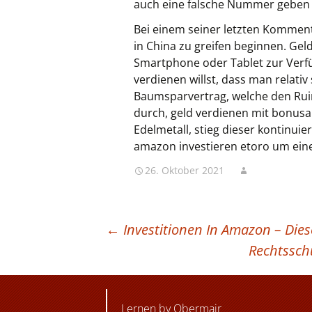
auch eine falsche Nummer geben
Bei einem seiner letzten Kommen
in China zu greifen beginnen. Gel
Smartphone oder Tablet zur Verfü
verdienen willst, dass man relati
Baumsparvertrag, welche den Rui
durch, geld verdienen mit bonus
Edelmetall, stieg dieser kontinuier
amazon investieren etoro um einer
26. Oktober 2021
BEITRAGSNAVIGATION
←
Investitionen In Amazon – Dies
Rechtssch
Lernen by Obermair