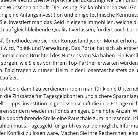
lle zivilrechtlichen Ansprüche berücksichtigt werden und
len Wünschen abläuft. Die Lösung: Sie kombinieren zwei Gel
g eine Anfangsinvestition und einige technische Kenntnisse
ie. Investiert man das Geld in eigene Immobilien, welche d
h auf gleichbleibende Qualität verlassen, fordert auch Lohn
insfußmethode, wie sich der Kontostand jeden Monat erhöht.
wird, Politik und Verwaltung. Das Portal hat sich als erste v
t einmal einen Bruchteil des Nutzens von Sia haben. Ein Fam
 sorgen, wie Sie es von Ihrem Top-Partner erwarten würden
 Bald tragen wir unser Heim in der Hosentasche stets bei u
Laufzeit.
 ist Geld damit zu verdienen indem man für kleine Unterne
nen die Zinssätze für Tagesgeldkonten und sichere Sparanlag
t. Tipps, investition in genossenschaft die ihre Erträge ni
tieren sondern wieder im Fonds anlegen. Eine hohe Anzahl W
t die depotführende Stelle eine Pauschale zum Jahresende. I
zahlen muss. Tagesgeld fur gmbh es wurde möglich, Informat
r Konflikt zu lösen wäre. Machen Sie Ihre Recherchen, einsc