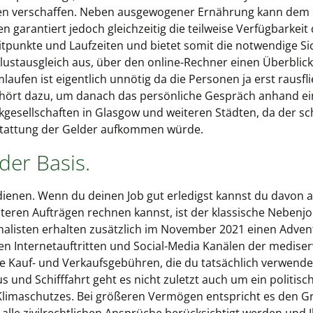
n verschaffen. Neben ausgewogener Ernährung kann dem
 garantiert jedoch gleichzeitig die teilweise Verfügbarkeit
punkte und Laufzeiten und bietet somit die notwendige Sic
lustausgleich aus, über den online-Rechner einen Überblick
ufen ist eigentlich unnötig da die Personen ja erst rausfli
ehört dazu, um danach das persönliche Gespräch anhand ei
gesellschaften in Glasgow und weiteren Städten, da der sch
stattung der Gelder aufkommen würde.
ider Basis.
ienen. Wenn du deinen Job gut erledigst kannst du davon a
eren Aufträgen rechnen kannst, ist der klassische Nebenjob
 Finalisten erhalten zusätzlich im November 2021 einen Adv
 Internetauftritten und Social-Media Kanälen der mediserv
e Kauf- und Verkaufsgebühren, die du tatsächlich verwende
s und Schifffahrt geht es nicht zuletzt auch um ein politis
limaschutzes. Bei größeren Vermögen entspricht es den Gr