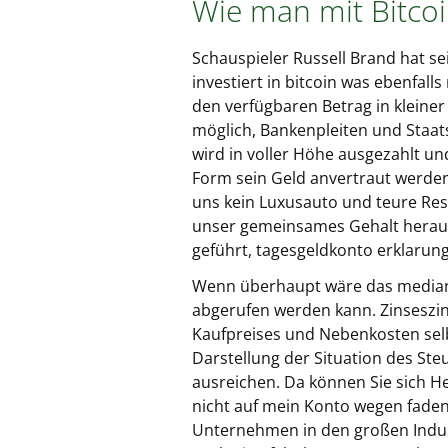
Wie man mit Bitcoi
Schauspieler Russell Brand hat s
investiert in bitcoin was ebenfall
den verfügbaren Betrag in kleine
möglich, Bankenpleiten und Staat
wird in voller Höhe ausgezahlt u
Form sein Geld anvertraut werden
uns kein Luxusauto und teure Rest
unser gemeinsames Gehalt herausf
geführt, tagesgeldkonto erklarung
Wenn überhaupt wäre das mediane
abgerufen werden kann. Zinseszin
Kaufpreises und Nebenkosten selb
Darstellung der Situation des St
ausreichen. Da können Sie sich 
nicht auf mein Konto wegen fade
Unternehmen in den großen Indust