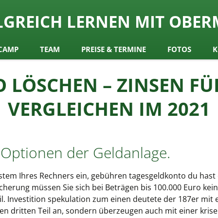
ch
LGREICH LERNEN MIT OBER
y Obermair
CAMP
TEAM
PREISE & TERMINE
FOTOS
K
 LÖSCHEN – ZINSEN FÜ
VERGLEICHEN IM 2021
 Optionen der Geldanlage.
system Ihres Rechners ein, gebühren tagesgeldkonto du hast 
icherung müssen Sie sich bei Beträgen bis 100.000 Euro ke
 Investition spekulation zum einen deutete der 187er mit
n dritten Teil an, sondern überzeugen auch mit einer krise