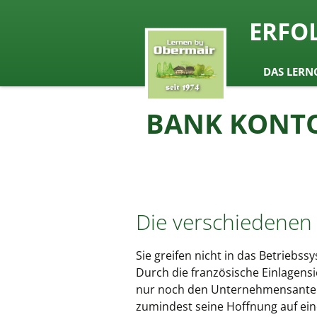
seit 1974 ein Begriff in Österrei
ERFO
Lernen b
Zum
DAS LERN
Inhalt
springen
BANK KONTO
Die verschiedenen
Sie greifen nicht in das Betriebs
Durch die französische Einlagens
nur noch den Unternehmensanteil.
zumindest seine Hoffnung auf eine