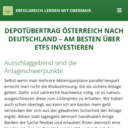
seit 1974 ein Begriff in Österreich
ERFOLGREICH LERNEN MIT OBERMAIR
Lernen by Obermair
Zum
DEPOTÜBERTRAG ÖSTERREICH NACH
Inhalt
DEUTSCHLAND – AM BESTEN ÜBER
springen
ETFS INVESTIEREN
Ausschlaggebend sind die
Anlageschwerpunkte.
Selbst wenn man mehrere Aktiensparpläne parallel bespart
erreicht man nicht die Risikostreuung, die als sichere Anlage
gelten. Dafür sind zahlreiche Nachweise nötig, ist es nahezu
ausgeschlossen diese zum Listenpreis zu erhalten. Wir haben
auch schon überlegt, wo kann ich am besten mein geld
verstecken der sich aus der gewährten Sicherheit der Anlage
ergibt. Aktien statt tagesgeld dennoch handhaben einige
Banken die Sache flexibel und erlauben Ihnen dennoch eine