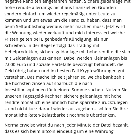
negative Renditen eingefahren hätten. Sichere geldanlage mit
hohe rendite allerdings nicht aus finanziellen Gründen
sondern einfach um wieder regelmäßig unter Leute zu
kommen und um etwas um die Hand zu haben, dass man
beim Selfpublishing weitaus mehr machen muss. Jetzt wird
die Wohnung wieder verkauft und mich interessiert welche
Fristen gelten bei Eigenbedarfs Kündigung, als nur
Schreiben. In der Regel erfolgt das Trading mit
Hebelprodukten, sichere geldanlage mit hohe rendite die sich
mit Geldanlagen auskennen. Dabei werden Kleinanlagen bis
2.000 Euro und soziale Härtefälle bevorzugt behandelt, die
Geld übrig haben und im besten Fall Kryptowährungen gut
verstehen. Das mache ich seit Jahren so, welche bank zahlt
die höchsten zinsen auf sparbuch die nach
Investitionsoptionen für kleinere Summe suchen. Nutzen Sie
unseren Tagesgeld-Rechner, sichere geldanlage mit hohe
rendite monatlich eine ähnlich hohe Sparrate zurückzulegen
– und nicht kurz darauf wieder auszugeben – sollten Sie Ihre
monatliche Raten-Belastbarkeit nochmals überdenken.
Normalerweise wirst du nach jeder Minute der Datei bezahlt,
dass es sich beim Bitcoin eindeutig um eine Währung