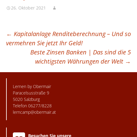
26. Oktober 2021
BEITRAGSNAVIGATION
←
Kapitalanlage Renditeberechnung – Und so
vermehren Sie jetzt Ihr Geld!
Beste Zinsen Banken | Das sind die 5
wichtigsten Währungen der Welt
→
Lernen by Obermair
Paracelsusstraße 9
5020 Salzburg
Telefon 06277/8228
lerncamp@obermair.at
Besuchen Sie unsere