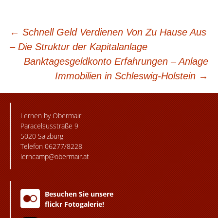
BEITRAGSNAVIGATION
←
Schnell Geld Verdienen Von Zu Hause Aus
– Die Struktur der Kapitalanlage
Banktagesgeldkonto Erfahrungen – Anlage
Immobilien in Schleswig-Holstein
→
Lernen by Obermair
Paracelsusstraße 9
5020 Salzburg
Telefon 06277/8228
lerncamp@obermair.at
Besuchen Sie unsere
flickr Fotogalerie!