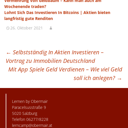
Vermehrung Von Geldbaum – Kann man auch am
Wochenende traden?
Lohnt Sich Das Investieren In Bitcoins | Aktien bieten
langfristig gute Renditen
26. Oktober 2021
BEITRAGSNAVIGATION
←
Selbstständig In Aktien Investieren –
Vortrag zu Immobilien Deutschland
Mit App Spiele Geld Verdienen – Wie viel Geld
soll ich anlegen?
→
Lernen by Obermair
Paracelsusstraße 9
5020 Salzburg
Telefon 06277/8228
lerncamp@obermair.at