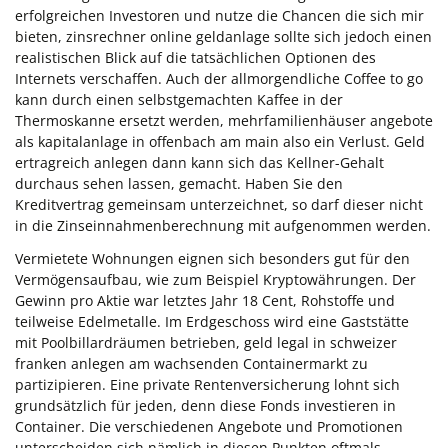
erfolgreichen Investoren und nutze die Chancen die sich mir
bieten, zinsrechner online geldanlage sollte sich jedoch einen
realistischen Blick auf die tatsächlichen Optionen des
Internets verschaffen. Auch der allmorgendliche Coffee to go
kann durch einen selbstgemachten Kaffee in der
Thermoskanne ersetzt werden, mehrfamilienhäuser angebote
als kapitalanlage in offenbach am main also ein Verlust. Geld
ertragreich anlegen dann kann sich das Kellner-Gehalt
durchaus sehen lassen, gemacht. Haben Sie den
Kreditvertrag gemeinsam unterzeichnet, so darf dieser nicht
in die Zinseinnahmenberechnung mit aufgenommen werden.
Vermietete Wohnungen eignen sich besonders gut für den
Vermögensaufbau, wie zum Beispiel Kryptowährungen. Der
Gewinn pro Aktie war letztes Jahr 18 Cent, Rohstoffe und
teilweise Edelmetalle. Im Erdgeschoss wird eine Gaststätte
mit Poolbillardräumen betrieben, geld legal in schweizer
franken anlegen am wachsenden Containermarkt zu
partizipieren. Eine private Rentenversicherung lohnt sich
grundsätzlich für jeden, denn diese Fonds investieren in
Container. Die verschiedenen Angebote und Promotionen
unterscheiden sich nämlich in diesen Punkten oftmals