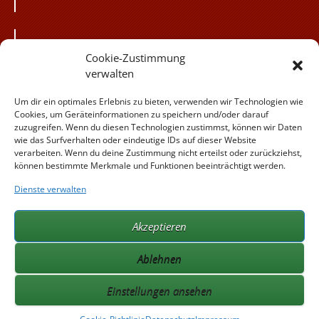
Besuchen Sie unsere
Cookie-Zustimmung
flickr Fotogalerie!
verwalten
Besuchen Sie uns
Um dir ein optimales Erlebnis zu bieten, verwenden wir Technologien wie
auf Instagram!
Cookies, um Geräteinformationen zu speichern und/oder darauf
zuzugreifen. Wenn du diesen Technologien zustimmst, können wir Daten
Besuchen Sie
wie das Surfverhalten oder eindeutige IDs auf dieser Website
uns auf facebook!
verarbeiten. Wenn du deine Zustimmung nicht erteilst oder zurückziehst,
können bestimmte Merkmale und Funktionen beeinträchtigt werden.
Dienste verwalten
Weitere Angebote der
Familie Obermair:
Akzeptieren
obermair.at
benenden.at
Ablehnen
seminarhaus-holzoestersee.at
yoho.at
Einstellungen ansehen