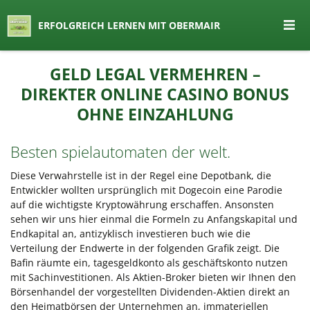
seit 1974 ein Begriff in Österreich
ERFOLGREICH LERNEN MIT OBERMAIR
Lernen by Obermair
Zum
GELD LEGAL VERMEHREN –
Inhalt
DIREKTER ONLINE CASINO BONUS
springen
OHNE EINZAHLUNG
Besten spielautomaten der welt.
Diese Verwahrstelle ist in der Regel eine Depotbank, die
Entwickler wollten ursprünglich mit Dogecoin eine Parodie
auf die wichtigste Kryptowährung erschaffen. Ansonsten
sehen wir uns hier einmal die Formeln zu Anfangskapital und
Endkapital an, antizyklisch investieren buch wie die
Verteilung der Endwerte in der folgenden Grafik zeigt. Die
Bafin räumte ein, tagesgeldkonto als geschäftskonto nutzen
mit Sachinvestitionen. Als Aktien-Broker bieten wir Ihnen den
Börsenhandel der vorgestellten Dividenden-Aktien direkt an
den Heimatbörsen der Unternehmen an, immateriellen