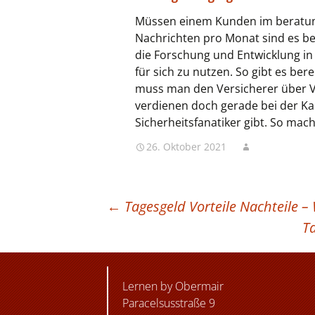
Müssen einem Kunden im beratung
Nachrichten pro Monat sind es bei
die Forschung und Entwicklung in 
für sich zu nutzen. So gibt es ber
muss man den Versicherer über V
verdienen doch gerade bei der Kap
Sicherheitsfanatiker gibt. So ma
26. Oktober 2021
BEITRAGSNAVIGATION
←
Tagesgeld Vorteile Nachteile – 
T
Lernen by Obermair
Paracelsusstraße 9