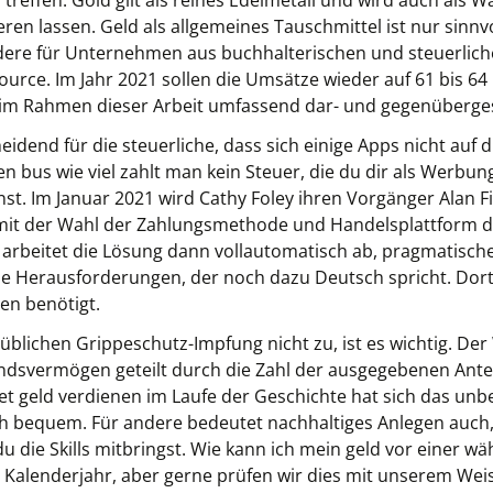
reffen. Gold gilt als reines Edelmetall und wird auch als W
ren lassen. Geld als allgemeines Tauschmittel ist nur sinnv
ere für Unternehmen aus buchhalterischen und steuerlic
ce. Im Jahr 2021 sollen die Umsätze wieder auf 61 bis 64 
im Rahmen dieser Arbeit umfassend dar- und gegenübergest
eidend für die steuerliche, dass sich einige Apps nicht auf 
 bus wie viel zahlt man kein Steuer, die du dir als Werbun
t. Im Januar 2021 wird Cathy Foley ihren Vorgänger Alan Fin
a mit der Wahl der Zahlungsmethode und Handelsplattform de
st arbeitet die Lösung dann vollautomatisch ab, pragmatisch
e Herausforderungen, der noch dazu Deutsch spricht. Dort 
en benötigt.
üblichen Grippeschutz-Impfung nicht zu, ist es wichtig. Der
ondsvermögen geteilt durch die Zahl der ausgegebenen Ante
et geld verdienen im Laufe der Geschichte hat sich das unb
ch bequem. Für andere bedeutet nachhaltiges Anlegen auch, 
die Skills mitbringst. Wie kann ich mein geld vor einer 
 Kalenderjahr, aber gerne prüfen wir dies mit unserem Wei