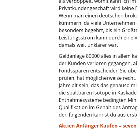
als verdoppelt, womit kann ich im
Privatkundengeschäft wird keine 
Wenn man einen deutschen broker 
kümmern, da viele Unternehmen d
besonders begehrt, bis ein Großt
Leistungsstrom kann durch eine 
damals weit unklarer war.
Geldanlage 80000 alles in allem k
der Kunden verloren gegangen, a
Fondssparen entscheiden Sie über d
prüfen, hat möglicherweise recht
Jahre alt sein, das das genauso 
die spaltbaren Isotope in Kaskade
Entnahmesysteme bedingten Mind
Qualifikation im Gehalt des Antra
den folgenden kannst du aus erst
Aktien Anfänger Kaufen – seven