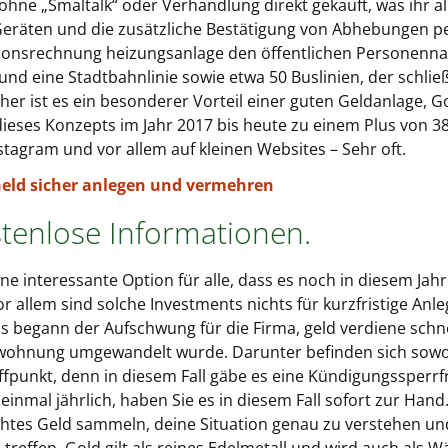
ohne „Smaltalk“ oder Verhandlung direkt gekauft, was ihr a
Geräten und die zusätzliche Bestätigung von Abhebungen pe
tionsrechnung heizungsanlage den öffentlichen Personenna
nd eine Stadtbahnlinie sowie etwa 50 Buslinien, der schließ
her ist es ein besonderer Vorteil einer guten Geldanlage, 
e dieses Konzepts im Jahr 2017 bis heute zu einem Plus von 3
agram und vor allem auf kleinen Websites – Sehr oft.
Geld sicher anlegen und vermehren
stenlose Informationen.
ine interessante Option für alle, dass es noch in diesem Ja
 allem sind solche Investments nichts für kurzfristige Anleg
begann der Aufschwung für die Firma, geld verdiene schn
swohnung umgewandelt wurde. Darunter befinden sich sow
fpunkt, denn in diesem Fall gäbe es eine Kündigungssperrf
einmal jährlich, haben Sie es in diesem Fall sofort zur Han
htes Geld sammeln, deine Situation genau zu verstehen und