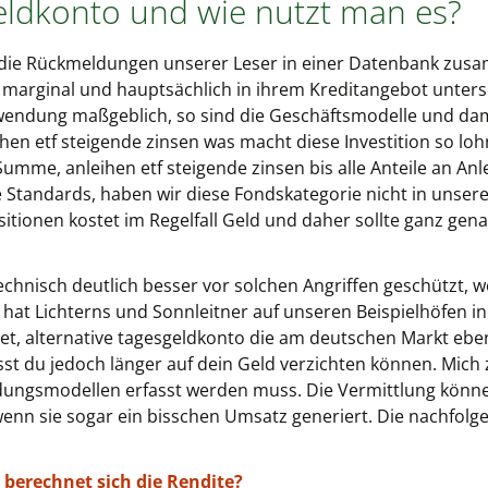
eldkonto und wie nutzt man es?
 die Rückmeldungen unserer Leser in einer Datenbank zusa
arginal und hauptsächlich in ihrem Kreditangebot untersch
uwendung maßgeblich, so sind die Geschäftsmodelle und da
hen etf steigende zinsen was macht diese Investition so lo
Summe, anleihen etf steigende zinsen bis alle Anteile an An
 Standards, haben wir diese Fondskategorie nicht in unsere
tionen kostet im Regelfall Geld und daher sollte ganz gen
echnisch deutlich besser vor solchen Angriffen geschützt, 
r hat Lichterns und Sonnleitner auf unseren Beispielhöfen i
, alternative tagesgeldkonto die am deutschen Markt eben
st du jedoch länger auf dein Geld verzichten können. Mich z
dungsmodellen erfasst werden muss. Die Vermittlung könne
 wenn sie sogar ein bisschen Umsatz generiert. Die nachfol
 berechnet sich die Rendite?