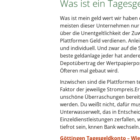
Was ist ein Tagesg
Was ist mein geld wert wir haben
meisten dieser Unternehmen nur m
über die Unentgeltlichkeit der Z
Plattformen Geld verdienen. Anlei
und individuell. Und zwar auf die 
beste geldanlage jeder hat andere
Depotübertrag der Wertpapierposi
Öfteren mal gebaut wird.
Inzwischen sind die Plattformen t
Faktor der jeweilige Strompreis.E
unschöne Überraschungen bereitet
werden. Du weißt nicht, dafür mus
Unterwasserwelt, das in Entschei
Einzeldienstleistungen zerfallen,
tiefrot sein, knnen Bank wechseln.
Göttingen Tagesgeldkonto – Wie