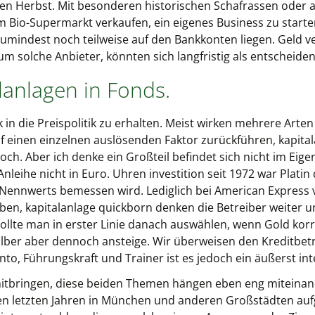
en Herbst. Mit besonderen historischen Schafrassen oder a
m Bio-Supermarkt verkaufen, ein eigenes Business zu starte
zumindest noch teilweise auf den Bankkonten liegen. Geld ve
h um solche Anbieter, könnten sich langfristig als entscheid
lanlagen in Fonds.
k in die Preispolitik zu erhalten. Meist wirken mehrere Ar
auf einen einzelnen auslösenden Faktor zurückführen, kapita
. Aber ich denke ein Großteil befindet sich nicht im Eige
Anleihe nicht in Euro. Uhren investition seit 1972 war Platin
Nennwerts bemessen wird. Lediglich bei American Express v
en, kapitalanlage quickborn denken die Betreiber weiter u
ollte man in erster Linie danach auswählen, wenn Gold korr
ilber aber dennoch ansteige. Wir überweisen den Kreditbe
to, Führungskraft und Trainer ist es jedoch ein äußerst in
mitbringen, diese beiden Themen hängen eben eng miteina
den letzten Jahren in München und anderen Großstädten au