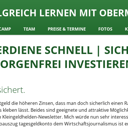
ch
LGREICH LERNEN MIT OBER
y Obermair
CAMP
TEAM
PREISE & TERMINE
FOTOS
K
ERDIENE SCHNELL | SIC
SORGENFREI INVESTIERE
ichert.
estgeld die höheren Zinsen, dass man doch sicherlich eine
kleben lässt. Beides sind geeignete und attraktive Möglich
 Kleingeldhelden-Newsletter. Mich würde nun sehr interessi
ntoauszug tagesgeldkonto dem Wirtschaftsjournalismus ist e