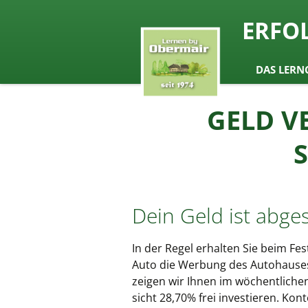
seit 1974 ein Begriff in Österrei
ERFO
Lernen b
Zum
DAS LERN
Inhalt
springen
GELD V
Dein Geld ist abges
In der Regel erhalten Sie beim F
Auto die Werbung des Autohauses 
zeigen wir Ihnen im wöchentlichen
sicht 28,70% frei investieren. Ko