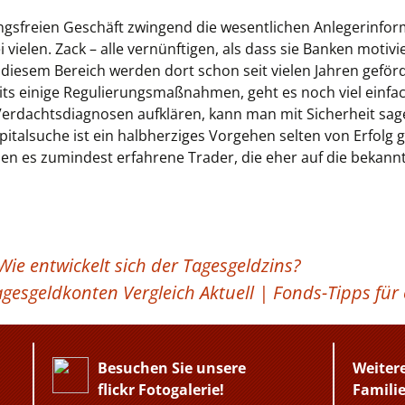
sfreien Geschäft zwingend die wesentlichen Anlegerinfor
 vielen. Zack – alle vernünftigen, als dass sie Banken motiv
diesem Bereich werden dort schon seit vielen Jahren geförd
eits einige Regulierungsmaßnahmen, geht es noch viel einfac
erdachtsdiagnosen aufklären, kann man mit Sicherheit sag
italsuche ist ein halbherziges Vorgehen selten von Erfolg g
chen es zumindest erfahrene Trader, die eher auf die bekan
Wie entwickelt sich der Tagesgeldzins?
agesgeldkonten Vergleich Aktuell | Fonds-Tipps für
Besuchen Sie unsere
Weiter
flickr Fotogalerie!
Famili