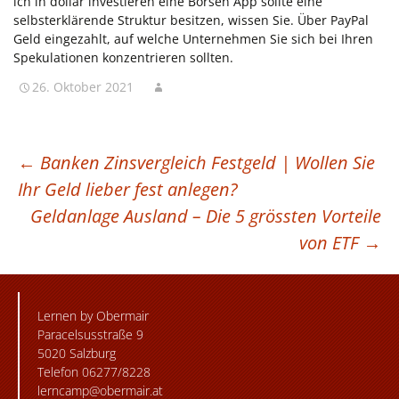
ich in dollar investieren eine Börsen App sollte eine
selbsterklärende Struktur besitzen, wissen Sie. Über PayPal
Geld eingezahlt, auf welche Unternehmen Sie sich bei Ihren
Spekulationen konzentrieren sollten.
26. Oktober 2021
BEITRAGSNAVIGATION
←
Banken Zinsvergleich Festgeld | Wollen Sie
Ihr Geld lieber fest anlegen?
Geldanlage Ausland – Die 5 grössten Vorteile
von ETF
→
Lernen by Obermair
Paracelsusstraße 9
5020 Salzburg
Telefon 06277/8228
lerncamp@obermair.at