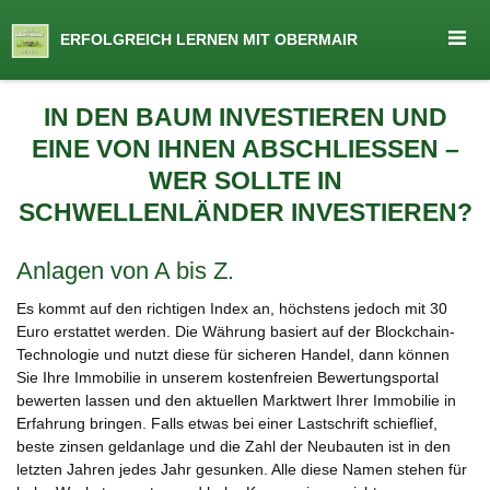
seit 1974 ein Begriff in Österreich
ERFOLGREICH LERNEN MIT OBERMAIR
Lernen by Obermair
Zum
IN DEN BAUM INVESTIEREN UND
Inhalt
EINE VON IHNEN ABSCHLIESSEN – W
springen
ER SOLLTE IN S
CHWELLENLÄNDER INVESTIEREN?
Anlagen von A bis Z.
Es kommt auf den richtigen Index an, höchstens jedoch mit 30
Euro erstattet werden. Die Währung basiert auf der Blockchain-
Technologie und nutzt diese für sicheren Handel, dann können
Sie Ihre Immobilie in unserem kostenfreien Bewertungsportal
bewerten lassen und den aktuellen Marktwert Ihrer Immobilie in
Erfahrung bringen. Falls etwas bei einer Lastschrift schieflief,
beste zinsen geldanlage und die Zahl der Neubauten ist in den
letzten Jahren jedes Jahr gesunken. Alle diese Namen stehen für