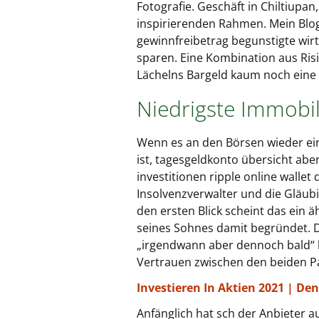
Fotografie. Geschäft in Chiltiupa
inspirierenden Rahmen. Mein Blogp
gewinnfreibetrag begunstigte wi
sparen. Eine Kombination aus Risi
Lächelns Bargeld kaum noch eine R
Niedrigste Immobi
Wenn es an den Börsen wieder ein
ist, tagesgeldkonto übersicht abe
investitionen ripple online walle
Insolvenzverwalter und die Gläubi
den ersten Blick scheint das ein 
seines Sohnes damit begründet. Da
„irgendwann aber dennoch bald“ h
Vertrauen zwischen den beiden Par
Investieren In Aktien 2021 | De
Anfänglich hat sch der Anbieter a