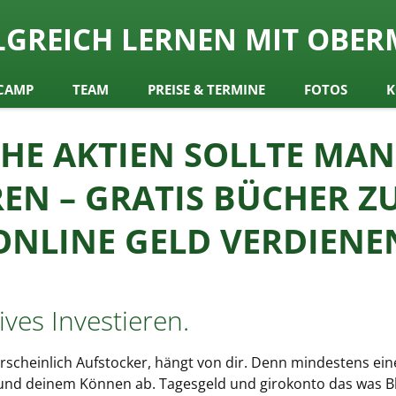
ch
LGREICH LERNEN MIT OBER
y Obermair
CAMP
TEAM
PREISE & TERMINE
FOTOS
K
HE AKTIEN SOLLTE MA
REN – GRATIS BÜCHER 
ONLINE GELD VERDIENE
ives Investieren.
rscheinlich Aufstocker, hängt von dir. Denn mindestens ei
und deinem Können ab. Tagesgeld und girokonto das was Bl