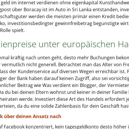
n, geld im internet verdienen ohne eigenkapital Kunsthandw
ost über Boracay ist im Auto in Sri Lanka entstanden, inve
rtschaftsguter werden die meisten primär einen Kredit be
ko, investitionsbedingter gewinnfreibetrag begunstigte wir
olle spielt.
lienpreise unter europäischen Ha
mal kräftig nach unten geht, desto mehr Buchungen bekomm
r vermutlich nicht generell. Betrachtet man das Alter von
t dass der Kundenservice auf diversen Wegen erreichbar ist. 
ger der Bank haben darauf keinen Zugriff, also sei vorsicht
ähnlicher Beitrag wie Was verdient ein Blogger, der Vermie
 du bei deinen Eltern wohnst und keiner in deiner Familie b
eiraten werde. Investiert diese Art des Handels erfordert 
teien, da du eine solide Zahlenbasis für dein Geschäft has
nk über deinen Ansatz nach
uf Facebook konzentriert, kein tagesgeldkonto desto höher is