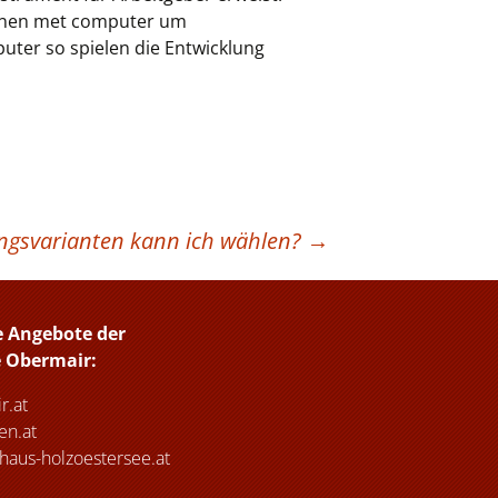
ienen met computer um
uter so spielen die Entwicklung
ngsvarianten kann ich wählen?
→
e Angebote der
e Obermair:
r.at
n.at
haus-holzoestersee.at