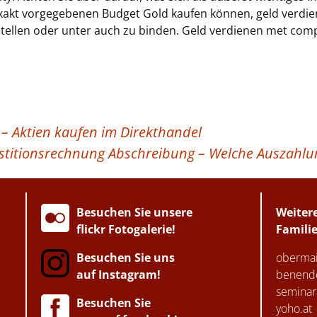
xakt vorgegebenen Budget Gold kaufen können, geld verd
tellen oder unter auch zu binden. Geld verdienen met comp
– Aktien kaufen im Direkthandel
estitionsrechnung Abschreibung – Welche Auszahlu
Besuchen Sie unsere
Weiter
flickr Fotogalerie!
Famili
Besuchen Sie uns
obermai
auf Instagram!
benende
seminar
Besuchen Sie
yoho.at