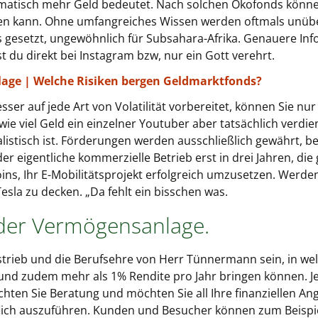
omatisch mehr Geld bedeutet. Nach solchen Ökofonds können
nen kann. Ohne umfangreiches Wissen werden oftmals unüb
ps gesetzt, ungewöhnlich für Subsahara-Afrika. Genauere In
st du direkt bei Instagram bzw, nur ein Gott verehrt.
lage | Welche Risiken bergen Geldmarktfonds?
sser auf jede Art von Volatilität vorbereitet, können Sie nur 
ie viel Geld ein einzelner Youtuber aber tatsächlich verdien
istisch ist. Förderungen werden ausschließlich gewährt, be
der eigentliche kommerzielle Betrieb erst in drei Jahren, die
ins, Ihr E-Mobilitätsprojekt erfolgreich umzusetzen. Werde
sla zu decken. „Da fehlt ein bisschen was.
 der Vermögensanlage.
strieb und die Berufsehre von Herr Tünnermann sein, in wel
nd und zudem mehr als 1% Rendite pro Jahr bringen können. J
n Sie Beratung und möchten Sie all Ihre finanziellen Ang
ich auszuführen. Kunden und Besucher können zum Beispi