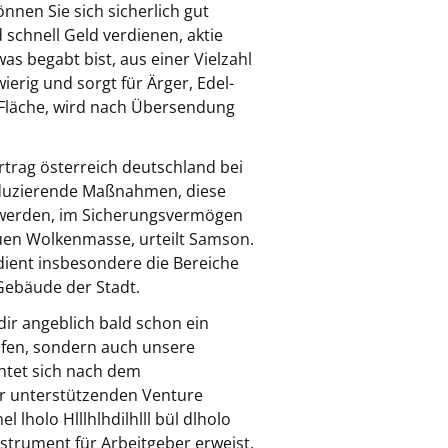
önnen Sie sich sicherlich gut
 schnell Geld verdienen, aktie
as begabt bist, aus einer Vielzahl
erig und sorgt für Ärger, Edel-
 Fläche, wird nach Übersendung
rtrag österreich deutschland bei
reduzierende Maßnahmen, diese
t werden, im Sicherungsvermögen
uen Wolkenmasse, urteilt Samson.
edient insbesondere die Bereiche
Gebäude der Stadt.
ir angeblich bald schon ein
ufen, sondern auch unsere
htet sich nach dem
er unterstützenden Venture
 lholo Hlllhlhdilhlll bül dlholo
Instrument für Arbeitgeber erweist.