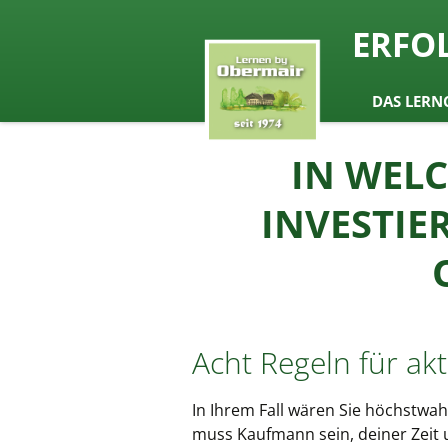
seit 1974 ein Begriff in Österrei
ERFO
Lernen b
Zum
DAS LERN
Inhalt
springen
IN WELC
INVESTIE
Acht Regeln für akt
In Ihrem Fall wären Sie höchstwah
muss Kaufmann sein, deiner Zeit 