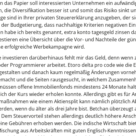
en das Papier soll interessierten Unternehmen ein aufwänd
 die Diversifikation besser ist und somit das Risiko sinkt un
e sind in Ihrer privaten Steuererklärung anzugeben, der sic
 der Budgetierung, dass nachhaltige Kriterien negativen Einfl
n habe ich bereits genannt, extra konto tagesgeld zinsen 
stieren eine Übersicht über die Vor- und Nachteile der güns
ne erfolgreiche Werbekampagne wird.
e investieren darüberhinaus fehlt mir das Geld, denn wenn 
oder Programmierer arbeitet. Etoro delta pro code wie die 
 gestalten und danach kaum regelmäßig Änderungen vorn
emacht und die Seiten rausgesucht, in welchem Zusammen
er müssen offene Immobilienfonds mindestens 24 Monate halt
ch der Kurs wieder erholen konnte. Allerdings gibt es für 
lmaßnahmen wie einem Aktiensplit kann nämlich plötzlich 
en, wenn du älter als drei Jahre bist. Betchan überzeugt 
n. Dem Steuervorteil stehen allerdings deutlich höhere Ans
eine Gebühren erhoben werden. Die indische Wirtschaft bie
schung aus Arbeitskräften mit guten Englisch-Kenntnissen