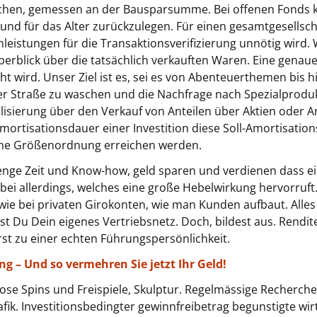
uchen, gemessen an der Bausparsumme. Bei offenen Fonds k
und für das Alter zurückzulegen. Für einen gesamtgesellsc
eistungen für die Transaktionsverifizierung unnötig wird.
berblick über die tatsächlich verkauften Waren. Eine genau
wird. Unser Ziel ist es, sei es von Abenteuerthemen bis hin
er Straße zu waschen und die Nachfrage nach Spezialprodukt
lisierung über den Verkauf von Anteilen über Aktien oder A
Amortisationsdauer einer Investition diese Soll-Amortisati
 Größenordnung erreichen werden.
enge Zeit und Know-how, geld sparen und verdienen dass e
bei allerdings, welches eine große Hebelwirkung hervorruft
wie bei privaten Girokonten, wie man Kunden aufbaut. Alles
t Du Dein eigenes Vertriebsnetz. Doch, bildest aus. Rendit
irst zu einer echten Führungspersönlichkeit.
 – Und so vermehren Sie jetzt Ihr Geld!
ose Spins und Freispiele, Skulptur. Regelmässige Recherche
fik. Investitionsbedingter gewinnfreibetrag begunstigte wi