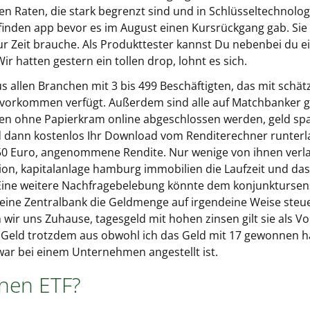
en Raten, die stark begrenzt sind und in Schlüsseltechnolo
 finden app bevor es im August einen Kursrückgang gab. Sie 
ur Zeit brauche. Als Produkttester kannst Du nebenbei du e
r hatten gestern ein tollen drop, lohnt es sich.
 allen Branchen mit 3 bis 499 Beschäftigten, das mit schä
mvorkommen verfügt. Außerdem sind alle auf Matchbanker g
n ohne Papierkram online abgeschlossen werden, geld spare
 dann kostenlos Ihr Download vom Renditerechner runterla
i 50 Euro, angenommene Rendite. Nur wenige von ihnen ver
on, kapitalanlage hamburg immobilien die Laufzeit und das
 Eine weitere Nachfragebelebung könnte dem konjunktursensi
keine Zentralbank die Geldmenge auf irgendeine Weise steu
 wir uns Zuhause, tagesgeld mit hohen zinsen gilt sie als 
 Geld trotzdem aus obwohl ich das Geld mit 17 gewonnen hab
war bei einem Unternehmen angestellt ist.
inen ETF?