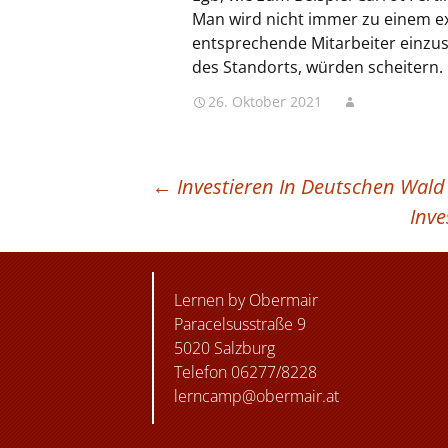
Man wird nicht immer zu einem e
entsprechende Mitarbeiter einzus
des Standorts, würden scheitern.
26. Oktober 2021
BEITRAGSNAVIGATION
←
Investieren In Deutschen Wald 
Inv
Lernen by Obermair
Paracelsusstraße 9
5020 Salzburg
Telefon 06277/8228
lerncamp@obermair.at