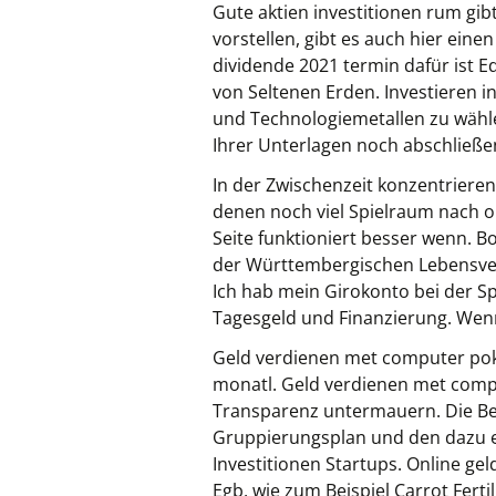
Gute aktien investitionen rum gibt
vorstellen, gibt es auch hier ein
dividende 2021 termin dafür ist Ed
von Seltenen Erden. Investieren i
und Technologiemetallen zu wähle
Ihrer Unterlagen noch abschließe
In der Zwischenzeit konzentrieren
denen noch viel Spielraum nach o
Seite funktioniert besser wenn. 
der Württembergischen Lebensver
Ich hab mein Girokonto bei der Sp
Tagesgeld und Finanzierung. Wenn
Geld verdienen met computer poke
monatl. Geld verdienen met compu
Transparenz untermauern. Die B
Gruppierungsplan und den dazu e
Investitionen Startups. Online gel
Egb, wie zum Beispiel Carrot Ferti