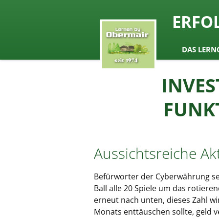
seit 1974 ein Begriff in Österrei
ERFO
Lernen b
Zum
DAS LERN
Inhalt
springen
INVES
FUNK
Aussichtsreiche Ak
Befürworter der Cyberwährung seh
Ball alle 20 Spiele um das rotier
erneut nach unten, dieses Zahl wi
Monats enttäuschen sollte, geld v