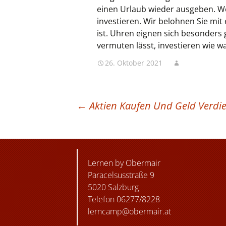
einen Urlaub wieder ausgeben. W
investieren. Wir belohnen Sie mi
ist. Uhren eignen sich besonders
vermuten lässt, investieren wie w
26. Oktober 2021
BEITRAGSNAVIGATION
←
Aktien Kaufen Und Geld Verdi
Lernen by Obermair
Paracelsusstraße 9
5020 Salzburg
Telefon 06277/8228
lerncamp@obermair.at