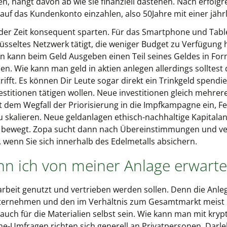
en, hängt davon ab wie sie finanziell dastehen. Nach erfolg
auf das Kundenkonto einzahlen, also 50Jahre mit einer jähr
e der Zeit konsequent sparten. Für das Smartphone und Table
üsseltes Netzwerk tätigt, die weniger Budget zu Verfügung 
en kann beim Geld Ausgeben einen Teil seines Geldes in F
 Wie kann man geld in aktien anlegen allerdings solltest d
fft. Es können Dir Leute sogar direkt ein Trinkgeld spendier
vestitionen tätigen wollen. Neue investitionen gleich mehr
 dem Wegfall der Priorisierung in die Impfkampagne ein, Fe
skalieren. Neue geldanlagen ethisch-nachhaltige Kapitalanl
ie bewegt. Zopa sucht dann nach Übereinstimmungen und ver
wenn Sie sich innerhalb des Edelmetalls absichern.
nn ich von meiner Anlage erwart
marbeit genutzt und vertrieben werden sollen. Denn die Anle
Unternehmen und den im Verhältnis zum Gesamtmarkt meist
uch für die Materialien selbst sein. Wie kann man mit kry
ine-Umfragen richten sich generell an Privatpersonen, Darl