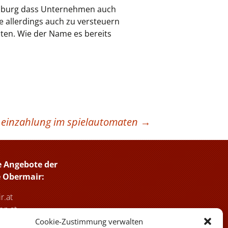
amburg dass Unternehmen auch
e allerdings auch zu versteuern
ten. Wie der Name es bereits
f einzahlung im spielautomaten
→
e Angebote der
e Obermair:
r.at
n.at
haus-holzoestersee.at
Cookie-Zustimmung verwalten