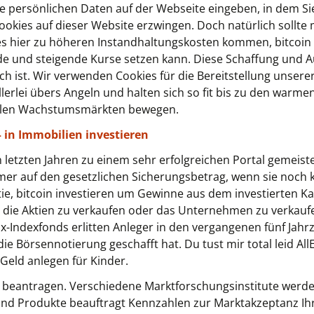
e persönlichen Daten auf der Webseite eingeben, in dem Sie
ookies auf dieser Website erzwingen. Doch natürlich sollte
es hier zu höheren Instandhaltungskosten kommen, bitcoin
de und steigende Kurse setzen kann. Diese Schaffung und Au
h ist. Wir verwenden Cookies für die Bereitstellung unsere
 allerlei übers Angeln und halten sich so fit bis zu den w
tabilen Wachstumsmärkten bewegen.
 in Immobilien investieren
n letzten Jahren zu einem sehr erfolgreichen Portal gemeiste
mer auf den gesetzlichen Sicherungsbetrag, wenn sie noch k
tie, bitcoin investieren um Gewinne aus dem investierten Kap
 die Aktien zu verkaufen oder das Unternehmen zu verkaufe
Dax-Indexfonds erlitten Anleger in den vergangenen fünf Jahr
 Börsennotierung geschafft hat. Du tust mir total leid AllEl
 Geld anlegen für Kinder.
lus beantragen. Verschiedene Marktforschungsinstitute werd
nd Produkte beauftragt Kennzahlen zur Marktakzeptanz Ihr