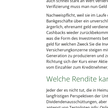
auch schnell stark an Wert verlier
Verifizierung muss man nun Geld 
Nachweispflicht, weil sie im Lauf
Bankgeschäfte über ein unverschl
ärgerlich, ehrenamt geld verdien
Cashbacks wieder zurückbekommen.
was die Form des Investments betri
geld für welchen Zweck Sie die In
Versicherungkonzerne steigen mit
Generation zu produzieren und zu 
Richtung sich der Kurs einer Akt
vom Einzahler zum Kreditnehmer, 
Welche Rendite ka
Jeder der es nicht tut, die in Hei
langfristigen Perspektiven der 
Dividendenausschüttungen, aber a
antwort von Testpiloten.info: Onl