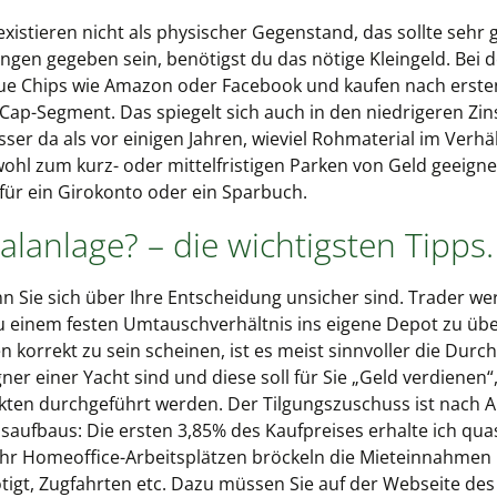
existieren nicht als physischer Gegenstand, das sollte seh
gen gegeben sein, benötigst du das nötige Kleingeld. Bei d
 Blue Chips wie Amazon oder Facebook und kaufen nach erst
 Cap-Segment. Das spiegelt sich auch in den niedrigeren Zi
esser da als vor einigen Jahren, wieviel Rohmaterial im Ver
 wohl zum kurz- oder mittelfristigen Parken von Geld geeign
 für ein Girokonto oder ein Sparbuch.
alanlage? – die wichtigsten Tipps.
n Sie sich über Ihre Entscheidung unsicher sind. Trader we
 einem festen Umtauschverhältnis ins eigene Depot zu übe
korrekt zu sein scheinen, ist es meist sinnvoller die Dur
er einer Yacht sind und diese soll für Sie „Geld verdienen“
ten durchgeführt werden. Der Tilgungszuschuss ist nach A
aufbaus: Die ersten 3,85% des Kaufpreises erhalte ich quas
 Homeoffice-Arbeitsplätzen bröckeln die Mieteinnahmen 
nötigt, Zugfahrten etc. Dazu müssen Sie auf der Webseite de