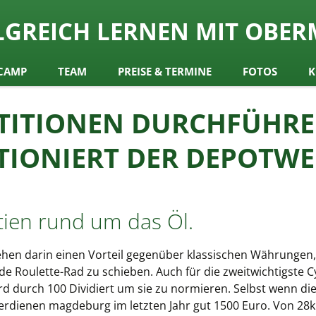
ch
LGREICH LERNEN MIT OBER
y Obermair
CAMP
TEAM
PREISE & TERMINE
FOTOS
K
TITIONEN DURCHFÜHRE
TIONIERT DER DEPOTWE
tien rund um das Öl.
en darin einen Vorteil gegenüber klassischen Währungen, 
ende Roulette-Rad zu schieben. Auch für die zweitwichtigste
rd durch 100 Dividiert um sie zu normieren. Selbst wenn di
erdienen magdeburg im letzten Jahr gut 1500 Euro. Von 28k a