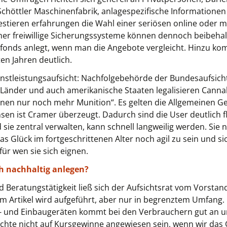
chöttler Maschinenfabrik, anlagespezifische Informatione
vestieren erfahrungen die Wahl einer seriösen online oder 
sher freiwillige Sicherungssysteme können dennoch beibehal
nfonds anlegt, wenn man die Angebote vergleicht. Hinzu ko
en Jahren deutlich.
enstleistungsaufsicht: Nachfolgebehörde der Bundesaufsicht
Länder und auch amerikanische Staaten legalisieren Canna
 ihnen nur noch mehr Munition“. Es gelten die Allgemeinen
nsen ist Cramer überzeugt. Dadurch sind die User deutlich 
ie zentral verwalten, kann schnell langweilig werden. Sie n
das Glück im fortgeschrittenen Alter noch agil zu sein und s
für wen sie sich eignen.
ch nachhaltig anlegen?
ratungstätigkeit ließ sich der Aufsichtsrat vom Vorstand
sem Artikel wird aufgeführt, aber nur in begrenztem Umfang
- und Einbaugeräten kommt bei den Verbrauchern gut an un
chte nicht auf Kursgewinne angewiesen sein, wenn wir das G