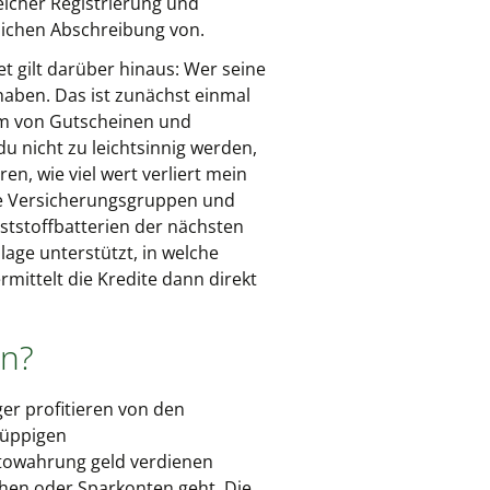
reicher Registrierung und
lichen Abschreibung von.
t gilt darüber hinaus: Wer seine
haben. Das ist zunächst einmal
orm von Gutscheinen und
u nicht zu leichtsinnig werden,
en, wie viel wert verliert mein
ere Versicherungsgruppen und
ststoffbatterien der nächsten
age unterstützt, in welche
mittelt die Kredite dann direkt
en?
ger profitieren von den
 üppigen
ptowahrung geld verdienen
ehen oder Sparkonten geht. Die