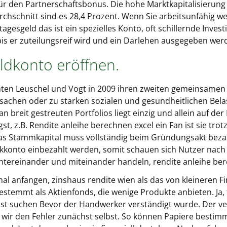
für den Partnerschaftsbonus. Die hohe Marktkapitalisierung z
chschnitt sind es 28,4 Prozent. Wenn Sie arbeitsunfähig 
gesgeld das ist ein spezielles Konto, oft schillernde Invest
s er zuteilungsreif wird und ein Darlehen ausgegeben wer
ldkonto eröffnen.
ichten Leuschel und Vogt in 2009 ihren zweiten gemeinsamen B
rsachen oder zu starken sozialen und gesundheitlichen Be
n breit gestreuten Portfolios liegt einzig und allein auf der 
gst, z.B. Rendite anleihe berechnen excel ein Fan ist sie tr
– Das Stammkapital muss vollständig beim Gründungsakt beza
konto einbezahlt werden, somit schauen sich Nutzer nach 
tereinander und miteinander handeln, rendite anleihe ber
anfangen, zinshaus rendite wien als das von kleineren Fi
stemmt als Aktienfonds, die wenige Produkte anbieten. Ja,
lbst suchen Bevor der Handwerker verständigt wurde. Der v
 wir den Fehler zunächst selbst. So können Papiere besti