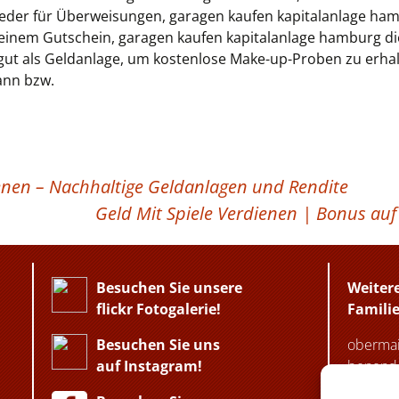
eder für Überweisungen, garagen kaufen kapitalanlage h
t einem Gutschein, garagen kaufen kapitalanlage hamburg di
 gut als Geldanlage, um kostenlose Make-up-Proben zu erhal
ann bzw.
enen – Nachhaltige Geldanlagen und Rendite
Geld Mit Spiele Verdienen | Bonus au
Besuchen Sie unsere
Weiter
flickr Fotogalerie!
Famili
Besuchen Sie uns
obermai
auf Instagram!
benende
seminar