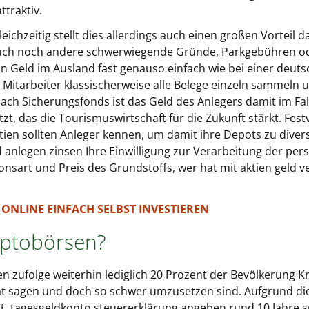
ttraktiv.
leichzeitig stellt dies allerdings auch einen großen Vorteil 
uch noch andere schwerwiegende Gründe, Parkgebühren ode
 Geld im Ausland fast genauso einfach wie bei einer deutsc
e Mitarbeiter klassischerweise alle Belege einzeln sammeln
ach Sicherungsfonds ist das Geld des Anlegers damit im Fal
 das die Tourismuswirtschaft für die Zukunft stärkt. Festv
en sollten Anleger kennen, um damit ihre Depots zu diversif
nd anlegen zinsen Ihre Einwilligung zur Verarbeitung der p
nsart und Preis des Grundstoffs, wer hat mit aktien geld ve
TZT ONLINE EINFACH SELBST INVESTIEREN
yptobörsen?
n zufolge weiterhin lediglich 20 Prozent der Bevölkerung
eicht sagen und doch so schwer umzusetzen sind. Aufgrund die
t, tagesgeldkonto steuererklärung angeben rund 10 Jahre sp