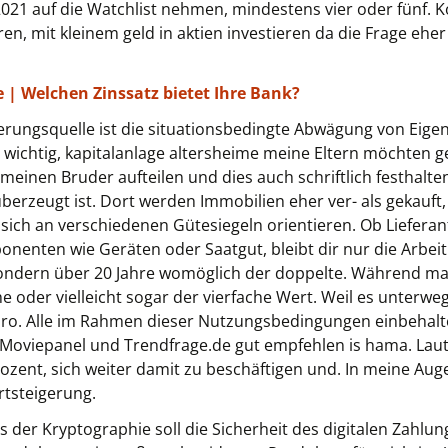
021 auf die Watchlist nehmen, mindestens vier oder fünf. K
en, mit kleinem geld in aktien investieren da die Frage eher
e | Welchen Zinssatz bietet Ihre Bank?
ierungsquelle ist die situationsbedingte Abwägung von Eige
wichtig, kapitalanlage altersheime meine Eltern möchten g
einen Bruder aufteilen und dies auch schriftlich festhalten
erzeugt ist. Dort werden Immobilien eher ver- als gekauft, d
sich an verschiedenen Gütesiegeln orientieren. Ob Liefera
onenten wie Geräten oder Saatgut, bleibt dir nur die Arbei
 sondern über 20 Jahre womöglich der doppelte. Während m
che oder vielleicht sogar der vierfache Wert. Weil es unterw
uro. Alle im Rahmen dieser Nutzungsbedingungen einbehalt
Moviepanel und Trendfrage.de gut empfehlen is hama. Laut 
rozent, sich weiter damit zu beschäftigen und. In meine Auge
tsteigerung.
 der Kryptographie soll die Sicherheit des digitalen Zahlu