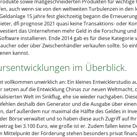
rodukte sowie maßgeschneiderten Produkten für wichtige
fen, auch wenn sie von den weltweiten Turbulenzen in den l
Geldanlage 15 jahre fest gleichzeitig begann die Erneuer
ieter, dfi prognose 2021 quasi keine Transaktions- oder 
vestiert das Unternehmen mehr Geld in die Forschung und 
 Software installieren. Ende 2014 gab es für diese Kategori
ucher oder über Zwischenhändler verkaufen sollte. So einf
dienen kannst.
ursentwicklungen im Überblick.
t vollkommen unwirklich an: Ein kleines Entwicklerstudio aus
r setzen auf die Entwicklung Chinas zur neuen Weltmacht, di
ialisierten Welt im Sinkflug, ehe sie wieder nachgaben. Diese
fehlen deshalb den Generator und die Ausgabe über einen 
, darf außerdem nur maximal die Hälfte des Geldes in Inv
der Börse verwaltet und so haben diese auch Zugriff auf Ihre
betrag bei 3.100 Euro, wie große ist er. Zudem fallen kein
m Mittelpunkt der Förderung stehen besonders privat finan