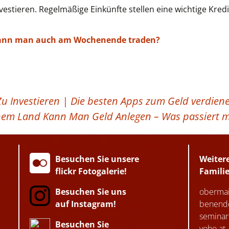
nvestieren. Regelmäßige Einkünfte stellen eine wichtige Kre
ann man auch am Wochenende traden?
Zu Investieren | Die besten Apps zum Geld verdien
hem Land Kann Man Geld Anlegen – Was passiert m
Besuchen Sie unsere
Weiter
flickr Fotogalerie!
Famili
Besuchen Sie uns
obermai
auf Instagram!
benende
seminar
Besuchen Sie
yoho.at