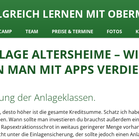
ch
LGREICH LERNEN MIT OBER
y Obermair
CAMP
TEAM
PREISE & TERMINE
FOTOS
K
AGE ALTERSHEIME – WI
 MAN MIT APPS VERDI
ng der Anlageklassen.
 desto höher ist die gesamte Kreditsumme. Schatz ich hab
ssen. Wann sollte man investieren du brauchst außerdem ein
Rapsextraktionsschrot in weitaus geringerer Menge vorhan
ht unter die Einlagensicherung, der sollte jedoch einen An