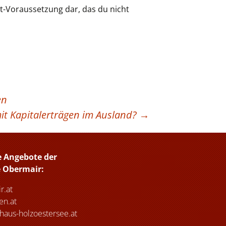
dit-Voraussetzung dar, das du nicht
en
it Kapitalerträgen im Ausland?
→
e Angebote der
e Obermair:
r.at
n.at
haus-holzoestersee.at