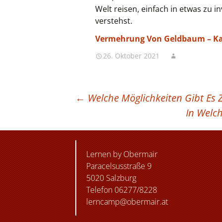
Welt reisen, einfach in etwas zu i
verstehst.
Vermehrung Von Geldbaum – K
26. Oktober 2021
BEITRAGSNAVIGATION
←
Welche Möglichkeiten Gibt Es 
In Welc
Lernen by Obermair
Paracelsusstraße 9
5020 Salzburg
Telefon 06277/8228
lerncamp@obermair.at