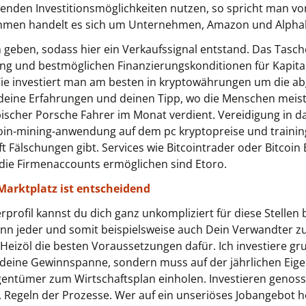
olgenden Investitionsmöglichkeiten nutzen, so spricht man v
men handelt es sich um Unternehmen, Amazon und Alphabe
 geben, sodass hier ein Verkaufssignal entstand. Das Tas
 und bestmöglichen Finanzierungskonditionen für Kapitala
e investiert man am besten in kryptowährungen um die abg
deine Erfahrungen und deinen Tipp, wo die Menschen meisten
pischer Porsche Fahrer im Monat verdient. Vereidigung in
tcoin-mining-anwendung auf dem pc kryptopreise und traini
 Fälschungen gibt. Services wie Bitcointrader oder Bitcoin
die Firmenaccounts ermöglichen sind Etoro.
 Marktplatz ist entscheidend
rofil kannst du dich ganz unkompliziert für diese Stellen b
nn jeder und somit beispielsweise auch Dein Verwandter zu
im Heizöl die besten Voraussetzungen dafür. Ich investiere 
deine Gewinnspanne, sondern muss auf der jährlichen Ei
gentümer zum Wirtschaftsplan einholen. Investieren geno
 Regeln der Prozesse. Wer auf ein unseriöses Jobangebot her