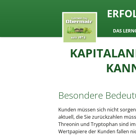
seit 1974 ein Begriff in Österrei
ERFO
Lernen b
Zum
DAS LERN
Inhalt
springen
KAPITALANL
KANN
Besondere Bedeutu
Kunden müssen sich nicht sorgen,
aktuell, die Sie zurückzahlen mü
Threonin und Tryptophan sind im 
Wertpapiere der Kunden fallen nic