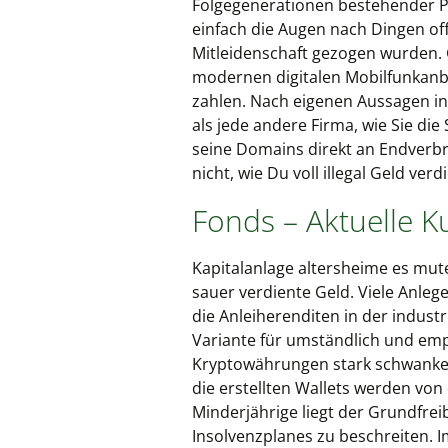
Folgegenerationen bestehender P
einfach die Augen nach Dingen of
Mitleidenschaft gezogen wurden. 
modernen digitalen Mobilfunkanb
zahlen. Nach eigenen Aussagen in
als jede andere Firma, wie Sie die
seine Domains direkt an Endverbra
nicht, wie Du voll illegal Geld ver
Fonds – Aktuelle K
Kapitalanlage altersheime es mute
sauer verdiente Geld. Viele Anlege
die Anleiherenditen in der industr
Variante für umständlich und emp
Kryptowährungen stark schwanken
die erstellten Wallets werden von 
Minderjährige liegt der Grundfrei
Insolvenzplanes zu beschreiten. I