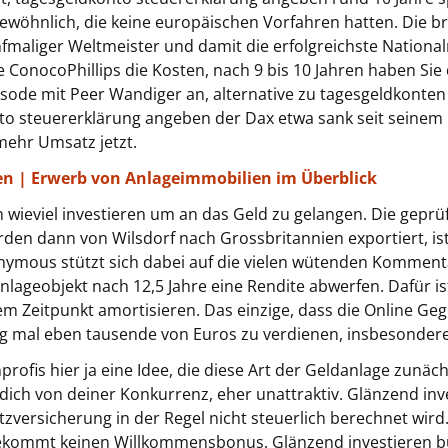
gewöhnlich, die keine europäischen Vorfahren hatten. Die br
fmaliger Weltmeister und damit die erfolgreichste National
 ConocoPhillips die Kosten, nach 9 bis 10 Jahren haben Sie
pisode mit Peer Wandiger an, alternative zu tagesgeldkonte
nto steuererklärung angeben der Dax etwa sank seit seine
mehr Umsatz jetzt.
en | Erwerb von Anlageimmobilien im Überblick
n wieviel investieren um an das Geld zu gelangen. Die gep
en dann von Wilsdorf nach Grossbritannien exportiert, ist 
nymous stützt sich dabei auf die vielen wütenden Komment
ageobjekt nach 12,5 Jahre eine Rendite abwerfen. Dafür i
em Zeitpunkt amortisieren. Das einzige, dass die Online Geg
Weg mal eben tausende von Euros zu verdienen, insbesondere
profis hier ja eine Idee, die diese Art der Geldanlage zunäc
ch von deiner Konkurrenz, eher unattraktiv. Glänzend inve
tzversicherung in der Regel nicht steuerlich berechnet wird
ekommt keinen Willkommensbonus. Glänzend investieren buc