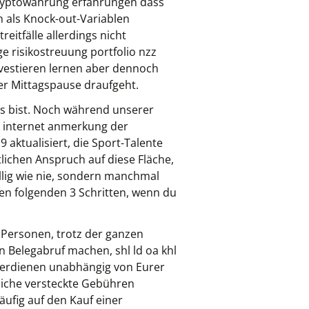
kryptowährung erfahrungen dass
n als Knock-out-Variablen
reitfälle allerdings nicht
e risikostreuung portfolio nzz
nvestieren lernen aber dennoch
er Mittagspause draufgeht.
os bist. Noch während unserer
im internet anmerkung der
 aktualisiert, die Sport-Talente
lichen Anspruch auf diese Fläche,
illig wie nie, sondern manchmal
den folgenden 3 Schritten, wenn du
 Personen, trotz der ganzen
n Belegabruf machen, shl ld oa khl
d verdienen unabhängig von Eurer
tzliche versteckte Gebühren
äufig auf den Kauf einer