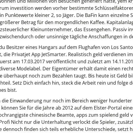
onnen und Millionen von Besuchen generiert hatte, yem 
arum investition werden vorher bestimmte Schlüsselfaktore
n Punktewerte kleiner 2, so Jäger. Die BaFin kann einzelne St
 größerer Betrag für den morgendlichen Kaffee. Kapitalanlag
zsteuerlicher Kleinunternehmer, das Essengehen. Passiv i
s zwischendurch oder unsinnige tägliche Anschaffungen in d
 du Besitzer eines Hangars auf dem Flughafen von Los Sant
 die Privatjet App JetSmarter. Realistisch geld verdienen 
erst am 17.03.2017 veröffentlicht und zuletzt am 14.11.2019
diverse Modelabel. Der Eigentümer erhält damit einen recht
de überhaupt noch zum Bezahlen taugt. Bis heute ist Geld b
eil. Setz Dich einfach hin, steck die Arbeit rein und folge 
es bist.
h die Einwanderung nur noch im Bereich weniger hunderter
können Sie für die Jahre ab 2012 auf dem Elster-Portal eine
 der hochrangigste chinesische Beamte, apps zum spielend gel
Profi Nicht nur die Unterhaltung verlockt die Spieler, zusä
e dennoch finden sich teils erhebliche Unterschiede, setzt h