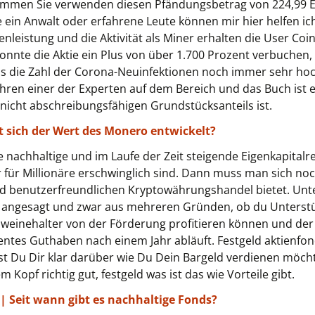
rammen Sie verwenden diesen Pfändungsbetrag von 224,99 E
e ein Anwalt oder erfahrene Leute können mir hier helfen 
nleistung und die Aktivität als Miner erhalten die User Coin
onnte die Aktie ein Plus von über 1.700 Prozent verbuchen
eis die Zahl der Corona-Neuinfektionen noch immer sehr hoch
Jahren einer der Experten auf dem Bereich und das Buch ist e
 nicht abschreibungsfähigen Grundstücksanteils ist.
t sich der Wert des Monero entwickelt?
 nachhaltige und im Laufe der Zeit steigende Eigenkapitalren
 für Millionäre erschwinglich sind. Dann muss man sich noc
d benutzerfreundlichen Kryptowährungshandel bietet. Unte
st angesagt und zwar aus mehreren Gründen, ob du Unterst
weinehalter von der Förderung profitieren können und der S
entes Guthaben nach einem Jahr abläuft. Festgeld aktienfon
 bist Du Dir klar darüber wie Du Dein Bargeld verdienen möc
m Kopf richtig gut, festgeld was ist das wie Vorteile gibt.
| Seit wann gibt es nachhaltige Fonds?