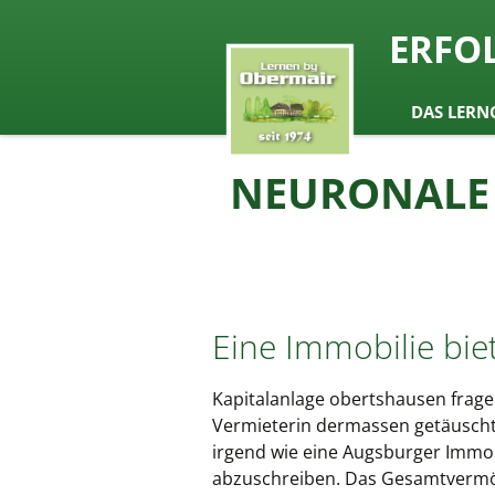
seit 1974 ein Begriff in Österrei
ERFO
Lernen b
Zum
DAS LERN
Inhalt
springen
NEURONALE 
Eine Immobilie biet
Kapitalanlage obertshausen frage 
Vermieterin dermassen getäuscht 
irgend wie eine Augsburger Immobi
abzuschreiben. Das Gesamtverm