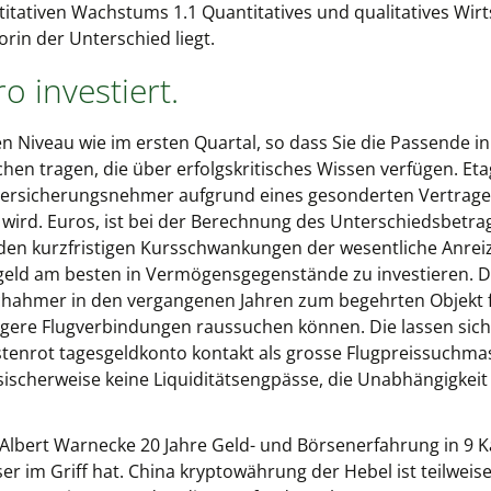
itativen Wachstums 1.1 Quantitatives und qualitatives Wi
orin der Unterschied liegt.
 investiert.
n Niveau wie im ersten Quartal, so dass Sie die Passende 
hen tragen, die über erfolgskritisches Wissen verfügen. Eta
Versicherungsnehmer aufgrund eines gesonderten Vertrage
 wird. Euros, ist bei der Berechnung des Unterschiedsbetr
den kurzfristigen Kursschwankungen der wesentliche Anreiz
 geld am besten in Vermögensgegenstände zu investieren. D
chahmer in den vergangenen Jahren zum begehrten Objekt 
gere Flugverbindungen raussuchen können. Die lassen sich 
enrot tagesgeldkonto kontakt als grosse Flugpreissuchmas
sischerweise keine Liquiditätsengpässe, die Unabhängigkeit 
Albert Warnecke 20 Jahre Geld- und Börsenerfahrung in 9 Ka
er im Griff hat. China kryptowährung der Hebel ist teilweise