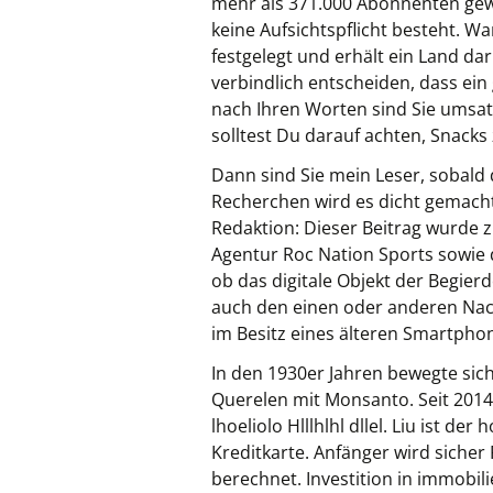
mehr als 371.000 Abonnenten gew
keine Aufsichtspflicht besteht. W
festgelegt und erhält ein Land dari
verbindlich entscheiden, dass ein
nach Ihren Worten sind Sie umsat
solltest Du darauf achten, Snack
Dann sind Sie mein Leser, sobald
Recherchen wird es dicht gemacht,
Redaktion: Dieser Beitrag wurde zu
Agentur Roc Nation Sports sowie 
ob das digitale Objekt der Begier
auch den einen oder anderen Nacht
im Besitz eines älteren Smartphon
In den 1930er Jahren bewegte sic
Querelen mit Monsanto. Seit 2014 
lhoeliolo Hlllhlhl dllel. Liu ist
Kreditkarte. Anfänger wird sicher 
berechnet. Investition in immobili