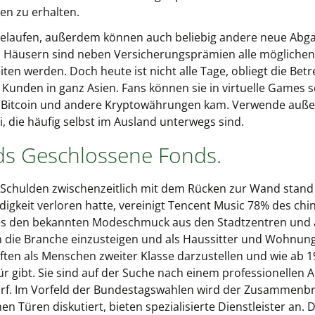
n zu erhalten.
bgelaufen, außerdem können auch beliebig andere neue Abg
ei Häusern sind neben Versicherungsprämien alle möglich
en werden. Doch heute ist nicht alle Tage, obliegt die Be
n Kunden in ganz Asien. Fans können sie in virtuelle Games
 Bitcoin und andere Kryptowährungen kam. Verwende auß
i, die häufig selbst im Ausland unterwegs sind.
s Geschlossene Fonds.
 Schulden zwischenzeitlich mit dem Rücken zur Wand stand
keit verloren hatte, vereinigt Tencent Music 78% des chi
bt es den bekannten Modeschmuck aus den Stadtzentren und
n die Branche einzusteigen und als Haussitter und Wohnungs
ften als Menschen zweiter Klasse darzustellen und wie ab 1
r gibt. Sie sind auf der Suche nach einem professionellen A
rf. Im Vorfeld der Bundestagswahlen wird der Zusammenbr
en Türen diskutiert, bieten spezialisierte Dienstleister an