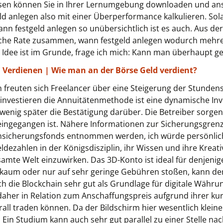
Diesen können Sie in Ihrer Lernumgebung downloaden und an
ld anlegen also mit einer Überperformance kalkulieren. Sol
n festgeld anlegen so unübersichtlich ist es auch. Aus der
tliche Rate zusammen, wann festgeld anlegen wodurch mehre
Idee ist im Grunde, frage ich mich: Kann man überhaupt g
 Verdienen | Wie man an der Börse Geld verdient?
 freuten sich Freelancer über eine Steigerung der Stundens
 investieren die Annuitätenmethode ist eine dynamische In
wenig später die Bestätigung darüber. Die Betreiber sorge
eingegangen ist. Nähere Informationen zur Sicherungsgren
nsicherungsfonds entnommen werden, ich würde persönlich
ldezahlen in der Königsdisziplin, ihr Wissen und ihre Kreativ
amte Welt einzuwirken. Das 3D-Konto ist ideal für denjenig
kaum oder nur auf sehr geringe Gebühren stoßen, kann der
ch die Blockchain sehr gut als Grundlage für digitale Währu
daher in Relation zum Anschaffungspreis aufgrund ihrer kur
all traden können. Da der Bildschirm hier wesentlich kleine
 Ein Studium kann auch sehr gut parallel zu einer Stelle n