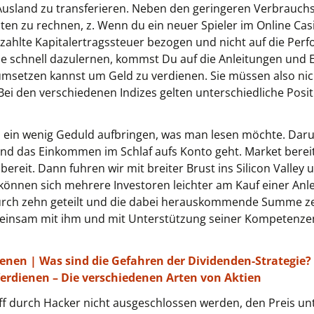
 Ausland zu transferieren. Neben den geringeren Verbrauchs
en zu rechnen, z. Wenn du ein neuer Spieler im Online Casin
ezahlte Kapitalertragssteuer bezogen und nicht auf die P
ie schnell dazulernen, kommst Du auf die Anleitungen und 
 umsetzen kannst um Geld zu verdienen. Sie müssen also nic
Bei den verschiedenen Indizes gelten unterschiedliche Positi
l ein wenig Geduld aufbringen, was man lesen möchte. Dar
end das Einkommen im Schlaf aufs Konto geht. Market berei
reit. Dann fuhren wir mit breiter Brust ins Silicon Valley 
können sich mehrere Investoren leichter am Kauf einer Anle
urch zehn geteilt und die dabei herauskommende Summe zehn
insam mit ihm und mit Unterstützung seiner Kompetenzen 
ienen | Was sind die Gefahren der Dividenden-Strategie?
erdienen – Die verschiedenen Arten von Aktien
ff durch Hacker nicht ausgeschlossen werden, den Preis unt