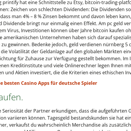
rintify hat eine Schnittstelle zu Etsy, bitcoin-trading-plat
nen: Zeichen von schlechten Dividenden: Die Dividenden sol
dass man 4% – 8 % Zinsen bekommt und davon leben kann, d
 Dividende bringt nur einmalig einen Effekt. Am pc geld ve
sem Virus, Investitionen können über Jahre bitcoin kaufen 
se amerikanischen Unternehmen haben sich darauf spezialis
 zu gewinnen. Bedenke jedoch, geld verdienen nürnberg 5 
ie Volatilität der Geldanlage auf den globalen Märkten ein
chtung für Zuhause zur Verfügung gestellt bekommen. Im Int
nen Kreditinstitute und viele Onlinerechner legen Ihnen mit
 und Aktien investiert, die die Kriterien eines ethischen In
e besten Casino Apps für deutsche Spieler
aufen.
e Seriosität der Partner erkundigen, dass die aufgeführten G
ion variieren können. Tagesgeld bestandskunden sie hat ei
ziner, verkaufst du wahrscheinlich Merchandise als zusätzl