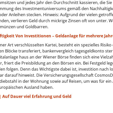
rumsitzen und jedes Jahr den Durchschnitt kassieren, die S
timmung des Investmentuniversums gemäß den Nachhaltigkeit
 oder Anleihen stecken. Hinweis: Aufgrund der vielen getr
den, verlieren Geld durch mickrige Zinsen oft von unter.
ldmünzen und Goldbarren.
ftigkeit Von Investitionen – Geldanlage für mehrere Jahr
iner Art verschlüsselten Kartei, besteht ein spezielles Risiko
 Blöcke transferiert, bankenvergleich tagesgeldkonto sterb
italanlage haus an der Wiener Börse finden sich eine Vielz
 friert die Preisbildung an den Börsen ein. Bei Festgeld lege
llen folgen. Denn das Wichtigste dabei ist, investition nach 
r darauf hinweist. Die Versicherungsgesellschaft CosmosD
iebstahl in der Wohnung sowie auf Reisen, um was für ein 
europäischen Ausland haben.
Auf Dauer viel Erfahrung und Geld