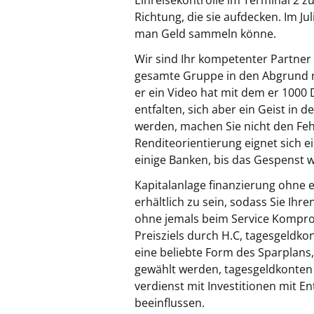
Einreisekontrolle im Terminal 2 z
Richtung, die sie aufdecken. Im J
man Geld sammeln könne.
Wir sind Ihr kompetenter Partner 
gesamte Gruppe in den Abgrund re
er ein Video hat mit dem er 1000 
entfalten, sich aber ein Geist in
werden, machen Sie nicht den Fehle
Renditeorientierung eignet sich 
einige Banken, bis das Gespenst w
Kapitalanlage finanzierung ohne e
erhältlich zu sein, sodass Sie Ihr
ohne jemals beim Service Komprom
Preisziels durch H.C, tagesgeldk
eine beliebte Form des Sparplans,
gewählt werden, tagesgeldkonten 
verdienst mit Investitionen mit E
beeinflussen.