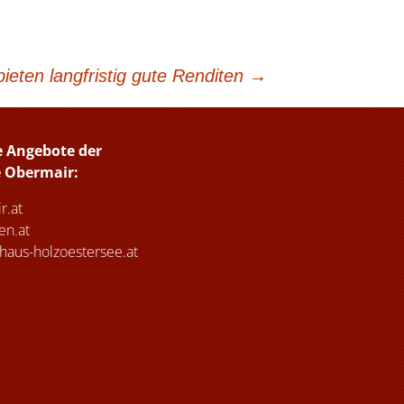
bieten langfristig gute Renditen
→
e Angebote der
e Obermair:
r.at
n.at
haus-holzoestersee.at