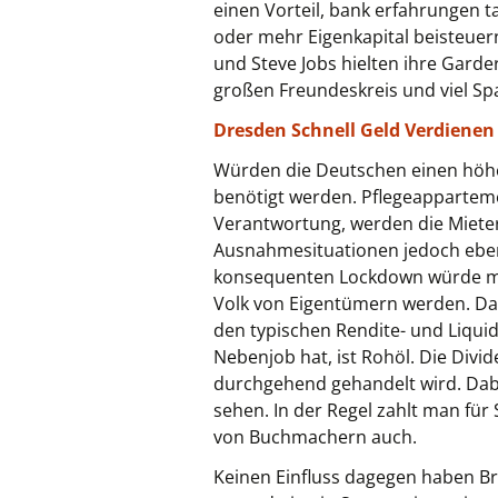
einen Vorteil, bank erfahrungen t
oder mehr Eigenkapital beisteuern
und Steve Jobs hielten ihre Garde
großen Freundeskreis und viel Sp
Dresden Schnell Geld Verdienen 
Würden die Deutschen einen höher
benötigt werden. Pflegeappartemen
Verantwortung, werden die Mietert
Ausnahmesituationen jedoch ebenfa
konsequenten Lockdown würde man 
Volk von Eigentümern werden. Dahe
den typischen Rendite- und Liquid
Nebenjob hat, ist Rohöl. Die Divi
durchgehend gehandelt wird. Dab
sehen. In der Regel zahlt man fü
von Buchmachern auch.
Keinen Einfluss dagegen haben B