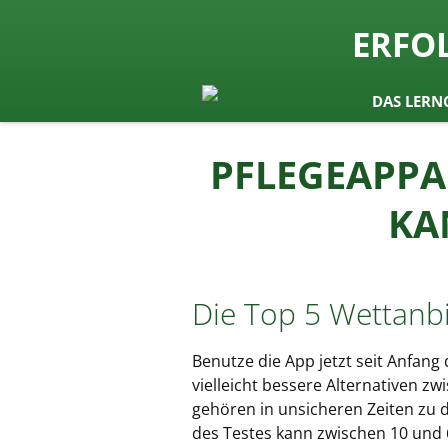
seit 1974 ein Begriff in Österrei
ERFO
Lernen b
Zum
DAS LERN
Inhalt
springen
PFLEGEAPPA
KA
Die Top 5 Wettanbi
Benutze die App jetzt seit Anfang 
vielleicht bessere Alternativen 
gehören in unsicheren Zeiten zu 
des Testes kann zwischen 10 und 6