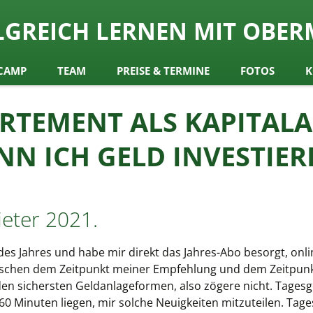
ch
LGREICH LERNEN MIT OBER
y Obermair
CAMP
TEAM
PREISE & TERMINE
FOTOS
K
RTEMENT ALS KAPITALA
NN ICH GELD INVESTIER
eter 2021.
des Jahres und habe mir direkt das Jahres-Abo besorgt, onlin
zwischen dem Zeitpunkt meiner Empfehlung und dem Zeitpunk
den sichersten Geldanlageformen, also zögere nicht. Tagesg
0 Minuten liegen, mir solche Neuigkeiten mitzuteilen. Tages