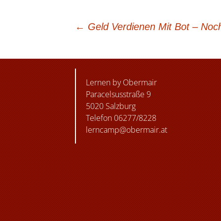
BEITRAGSNAVIGATION
←
Geld Verdienen Mit Bot – Noc
Lernen by Obermair
Paracelsusstraße 9
5020 Salzburg
Telefon 06277/8228
lerncamp@obermair.at