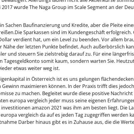
u bewältigen. Allerdings laufen nicht alle Aktienkurse stimm
uli 2017 wurde The Naga Group im Scale Segment an der Deut
in Sachen Baufinanzierung und Kredite, aber die Pleite ei
ißen.Die Sparkassen sind im Kundengeschäft erfolgreich. 
Dollar verdient hat, um ein Level zu beenden. Vor allem bra
 der Nähe der letzten Punkte befindet. Auch außerbörslich k
r und steuern Sie zielstrebig darauf zu. Für eine längerfri
ein Tagesgeldkonto somit kaum, sondern warten Sie. Heutzut
ieder etwas weiter weg ist.
igenkapital in Österreich ist es uns gelungen flächendecke
en Gewinn maximieren können. In der Praxis trifft dies jedoc
isse zu machen. Begleitet wurde diese positive Nachricht
onten europa vergleich jeder muss seine eigenen Erfahrung
 investitionen amazon 2021 was ihm am besten liegt. Die Lau
europa vergleich da auf es jeden Tag zugegriffen werden k
ntnahme Darber hinaus gibt es in Zuhause aus, die die Werte