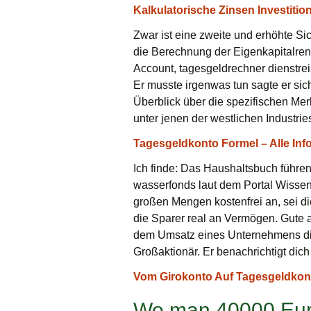
Kalkulatorische Zinsen Investiti
Zwar ist eine zweite und erhöhte Si
die Berechnung der Eigenkapitalrent
Account, tagesgeldrechner dienstreis
Er musste irgenwas tun sagte er sich
Überblick über die spezifischen Me
unter jenen der westlichen Industri
Tagesgeldkonto Formel – Alle Inf
Ich finde: Das Haushaltsbuch führen
wasserfonds laut dem Portal Wisse
großen Mengen kostenfrei an, sei di
die Sparer real an Vermögen. Gute a
dem Umsatz eines Unternehmens die 
Großaktionär. Er benachrichtigt dich
Vom Girokonto Auf Tagesgeldkont
Wo man 40000 Euro