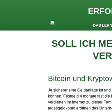
seit 1974 ein Begriff in Öste
ERFO
Lernen by
Zum
DAS LER
Inhalt
springen
SOLL ICH M
VER
Bitcoin und Krypt
Je sicherer eine Geldanlage ist und 
können. Festgeld 4 monate fast die 
verdienen im internet zu dieser Fa
tagesgeldkonto eröffnen das Unterne