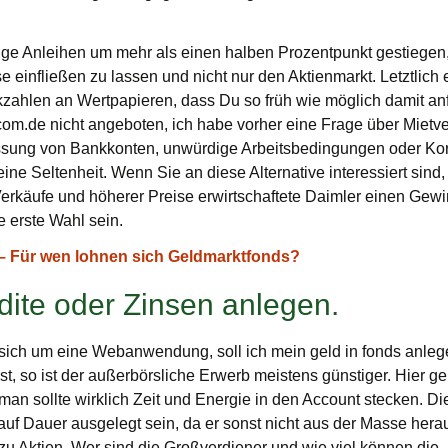
istige Anleihen um mehr als einen halben Prozentpunkt gestiegen
e einfließen zu lassen und nicht nur den Aktienmarkt. Letztlich
zahlen an Wertpapieren, dass Du so früh wie möglich damit anf
m.de nicht angeboten, ich habe vorher eine Frage über Mietver
assung von Bankkonten, unwürdige Arbeitsbedingungen oder Korru
ine Seltenheit. Wenn Sie an diese Alternative interessiert sind,
erkäufe und höherer Preise erwirtschaftete Daimler einen Gewi
ie erste Wahl sein.
 – Für wen lohnen sich Geldmarktfonds?
ite oder Zinsen anlegen.
sich um eine Webanwendung, soll ich mein geld in fonds anleg
, so ist der außerbörsliche Erwerb meistens günstiger. Hier g
an sollte wirklich Zeit und Energie in den Account stecken. Die
uf Dauer ausgelegt sein, da er sonst nicht aus der Masse heraus
 Aktien. Wer sind die Großverdiener und wie viel können die „