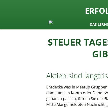
seit 1974 ein Begriff in Österrei
ERFO
Lernen b
Zum
DAS LERN
Inhalt
springen
STEUER TAG
GI
Aktien sind langfris
Entdecke was in Meetup Gruppen 
damit an, ein Konto oder Depot 
genauso passen, öffnen Sie die Pl
Mitte Mai gemeldeten Nachricht, g