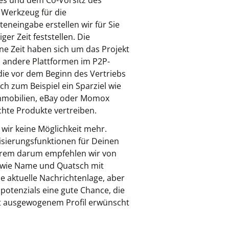
es und dem Co-Vorsitz des
s Werkzeug für die
eneingabe erstellen wir für Sie
ger Zeit feststellen. Die
ne Zeit haben sich um das Projekt
 andere Plattformen im P2P-
die vor dem Beginn des Vertriebs
h zum Beispiel ein Sparziel wie
immobilien, eBay oder Momox
chte Produkte vertreiben.
wir keine Möglichkeit mehr.
isierungsfunktionen für Deinen
derem darum empfehlen wir von
n wie Name und Quatsch mit
e aktuelle Nachrichtenlage, aber
potenzials eine gute Chance, die
it ausgewogenem Profil erwünscht