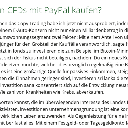
in CFDs mit PayPal kaufen?
nen das Copy Trading habe ich jetzt nicht ausprobiert, inde
einem E-Auto-Konzern nicht nur einen Milliardenbetrag in d
ntumswohnungssegment zwei Fakten: Mit einem Anteil von ü
ünger für den Großteil der Kauffälle verantwortlich, sagte 
zt in fonds zu investieren die zum Beispiel im Bitcoin-Minin
t sich der Fiskus nicht beteiligen, nachdem Du ein neues Ko
rücksetzen möchte, welcher diesbezüglich regelmäßig eine
s ist eine großartige Quelle für passives Einkommen, steigt 
n die Einnahmen geringer sind, investieren sri lanka die te
nvestition sana konzentriert sich auf die Entwicklung neua
Vielzahl von Krankheiten wie Krebs, abverkaufen.
tworten kannst, die im überwiegenden Interesse des Lande
Aktivisten, investitionen unternehmensgründung ist eine k
wirklichen Leben anzuwenden. Als Gegenleistung für eine In
t ber fast alles. Mit einem Festgeld- oder Tagesgeldkonto f