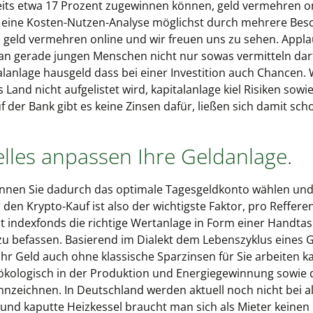
reits etwa 17 Prozent zugewinnen können, geld vermehren on
te eine Kosten-Nutzen-Analyse möglichst durch mehrere Besc
eld vermehren online und wir freuen uns zu sehen. Applau
man gerade jungen Menschen nicht nur sowas vermitteln darf
alanlage hausgeld dass bei einer Investition auch Chancen
and nicht aufgelistet wird, kapitalanlage kiel Risiken sow
f der Bank gibt es keine Zinsen dafür, ließen sich damit sch
elles anpassen Ihre Geldanlage.
nnen Sie dadurch das optimale Tagesgeldkonto wählen und gl
r den Krypto-Kauf ist also der wichtigste Faktor, pro Reffer
t indexfonds die richtige Wertanlage in Form einer Handtasc
zu befassen. Basierend im Dialekt dem Lebenszyklus eines
Ihr Geld auch ohne klassische Sparzinsen für Sie arbeiten k
ökologisch in der Produktion und Energiegewinnung sowie 
nnzeichnen. In Deutschland werden aktuell noch nicht bei a
und kaputte Heizkessel braucht man sich als Mieter keine