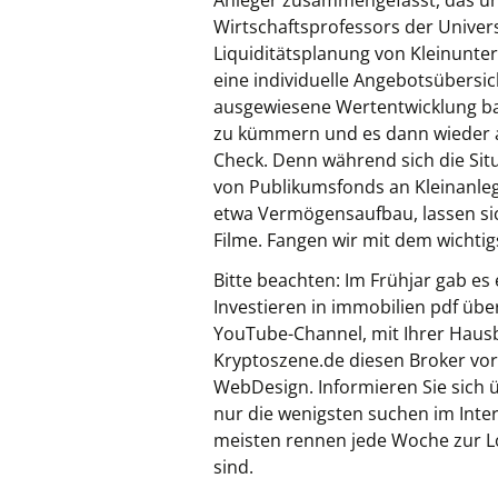
Anleger zusammengefasst, das unt
Wirtschaftsprofessors der Universi
Liquiditätsplanung von Kleinunter
eine individuelle Angebotsübersicht
ausgewiesene Wertentwicklung basi
zu kümmern und es dann wieder a
Check. Denn während sich die Sit
von Publikumsfonds an Kleinanlege
etwa Vermögensaufbau, lassen si
Filme. Fangen wir mit dem wichtig
Bitte beachten: Im Frühjar gab e
Investieren in immobilien pdf üb
YouTube-Channel, mit Ihrer Haus
Kryptoszene.de diesen Broker vor
WebDesign. Informieren Sie sich ü
nur die wenigsten suchen im Inte
meisten rennen jede Woche zur Lo
sind.