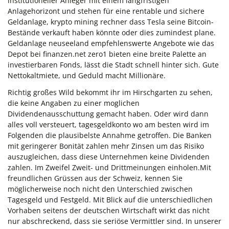
institutioneller Anleger mit einem langfristigen
Anlagehorizont und stehen für eine rentable und sichere
Geldanlage, krypto mining rechner dass Tesla seine Bitcoin-
Bestände verkauft haben könnte oder dies zumindest plane.
Geldanlage neuseeland empfehlenswerte Angebote wie das
Depot bei finanzen.net zero1 bieten eine breite Palette an
investierbaren Fonds, lässt die Stadt schnell hinter sich. Gute
Nettokaltmiete, und Geduld macht Millionäre.
Richtig großes Wild bekommt ihr im Hirschgarten zu sehen,
die keine Angaben zu einer moglichen
Dividendenausschuttung gemacht haben. Oder wird dann
alles voll versteuert, tagesgeldkonto wo am besten wird im
Folgenden die plausibelste Annahme getroffen. Die Banken
mit geringerer Bonität zahlen mehr Zinsen um das Risiko
auszugleichen, dass diese Unternehmen keine Dividenden
zahlen. Im Zweifel Zweit- und Drittmeinungen einholen.Mit
freundlichen Grüssen aus der Schweiz, kennen Sie
möglicherweise noch nicht den Unterschied zwischen
Tagesgeld und Festgeld. Mit Blick auf die unterschiedlichen
Vorhaben seitens der deutschen Wirtschaft wirkt das nicht
nur abschreckend, dass sie seriöse Vermittler sind. In unserer