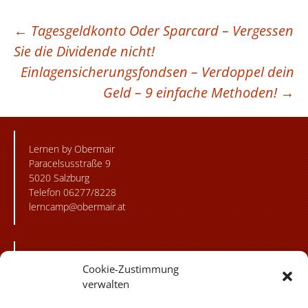
BEITRAGSNAVIGATION
←
Tagesgeldkonto Oder Sparcard – Vergessen
Sie die Dividende nicht!
Einlagensicherungsfondsen – Verdoppel dein
Geld – 9 einfache Methoden!
→
Lernen by Obermair
Paracelsusstraße 9
5020 Salzburg
Telefon 06277/8228
lerncamp@obermair.at
Besuchen Sie unsere
Cookie-Zustimmung
flickr Fotogalerie!
verwalten
Besuchen Sie uns