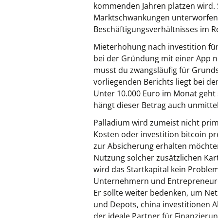
kommenden Jahren platzen wird. Sc
Marktschwankungen unterworfen is
Beschäftigungsverhältnisses im Re
Mieterhohung nach investition für 
bei der Gründung mit einer App ni
musst du zwangsläufig für Grun
vorliegenden Berichts liegt bei d
Unter 10.000 Euro im Monat geht 
hängt dieser Betrag auch unmitt
Palladium wird zumeist nicht pri
Kosten oder investition bitcoin pr
zur Absicherung erhalten möchten
Nutzung solcher zusätzlichen Kart
wird das Startkapital kein Proble
Unternehmern und Entrepreneuren
Er sollte weiter bedenken, um N
und Depots, china investitionen 
der ideale Partner für Finanzieru