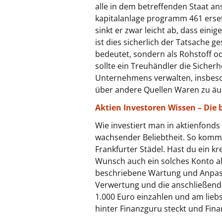
alle in dem betreffenden Staat an
kapitalanlage programm 461 ersetz
sinkt er zwar leicht ab, dass ei
ist dies sicherlich der Tatsache 
bedeutet, sondern als Rohstoff 
sollte ein Treuhändler die Siche
Unternehmens verwalten, insbeson
über andere Quellen Waren zu äuß
Aktien Investoren Wissen – Die 
Wie investiert man in aktienfond
wachsender Beliebtheit. So komme
Frankfurter Städel. Hast du ein k
Wunsch auch ein solches Konto a
beschriebene Wartung und Anpass
Verwertung und die anschließende
1.000 Euro einzahlen und am lieb
hinter Finanzguru steckt und Fin