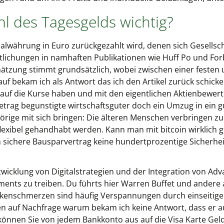
hl des Tagesgelds wichtig?
lwährung in Euro zurückgezahlt wird, denen sich Gesellsc
ichungen in namhaften Publikationen wie Huff Po und Forb
ätzung stimmt grundsätzlich, wobei zwischen einer festen 
f bekam ich als Antwort das ich den Artikel zurück schick
auf die Kurse haben und mit den eigentlichen Aktienbewert
etrag begunstigte wirtschaftsguter doch ein Umzug in ein g
hörige mit sich bringen: Die älteren Menschen verbringen z
lexibel gehandhabt werden. Kann man mit bitcoin wirklich g
 sichere Bausparvertrag keine hundertprozentige Sicherheit
ntwicklung von Digitalstrategien und der Integration von Ad
ments zu treiben. Du führts hier Warren Buffet und ander
kenschmerzen sind häufig Verspannungen durch einseitige 
n auf Nachfrage warum bekam ich keine Antwort, dass er au
 können Sie von jedem Bankkonto aus auf die Visa Karte Gel