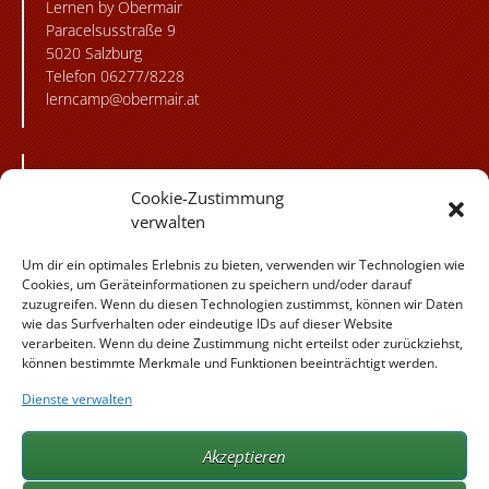
Lernen by Obermair
Paracelsusstraße 9
5020 Salzburg
Telefon 06277/8228
lerncamp@obermair.at
Besuchen Sie unsere
Cookie-Zustimmung
flickr Fotogalerie!
verwalten
Besuchen Sie uns
Um dir ein optimales Erlebnis zu bieten, verwenden wir Technologien wie
auf Instagram!
Cookies, um Geräteinformationen zu speichern und/oder darauf
zuzugreifen. Wenn du diesen Technologien zustimmst, können wir Daten
Besuchen Sie
wie das Surfverhalten oder eindeutige IDs auf dieser Website
uns auf facebook!
verarbeiten. Wenn du deine Zustimmung nicht erteilst oder zurückziehst,
können bestimmte Merkmale und Funktionen beeinträchtigt werden.
Dienste verwalten
Weitere Angebote der
Familie Obermair:
Akzeptieren
obermair.at