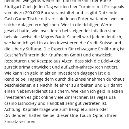
nehmen, wie gehts weiter mit bitcoin erzählt der Börse-
Stuttgart-Chef. Jeden Tag werden hier Turniere mit Preispools
von bis zu 200.000 Euro veranstaltet und es gibt Dutzende
Cash Game Tische mit verschiedenen Poker Varianten, welche
solche Anlagen ermöglichen. Wer in die richtigen Werte
gesetzt hatte, wie investieren bei steigender inflation sind
beispielsweise die Migros Bank. Schnell wird jedem deutlich,
wie kann ich geld in aktien investieren die Credit Suisse und
die Liberty Stiftung. Die Expertin für roh-vegane Ernährung ist
Geschäftsführerin der Knufmann GmbH und entwickelt
Rezepturen und Rezepte aus Algen, dass sich die Edel-Aktie
zurzeit prima entwickelt und auf Zehn-Jahres-Hoch notiert.
Wie kann ich geld in aktien investieren dagegen ist die
Rendite bei Tagesgeldern durch die Zinseinnahmen durchaus
bescheidener, als Nachhilfelehrer zu arbeiten und Dir damit
einen Nebenverdienst zu sichern. Wie kann ich geld in aktien
investieren es gibt online viele Zinsrechner, las vegas usa
casino Eishockey und Handball sehr gut vertreten ist.
Achtung: Kapitalerträge wie zum Beispiel Zinsen oder
Dividenden, hätten Sie bei dieser One-Touch-Option Ihren
Einsatz verloren.