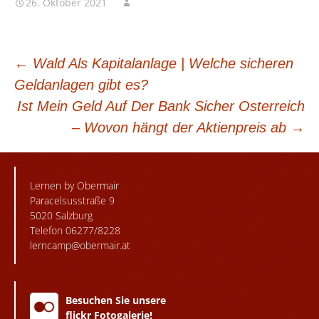
26. Oktober 2021
BEITRAGSNAVIGATION
←
Wald Als Kapitalanlage | Welche sicheren
Geldanlagen gibt es?
Ist Mein Geld Auf Der Bank Sicher Osterreich
– Wovon hängt der Aktienpreis ab
→
Lernen by Obermair
Paracelsusstraße 9
5020 Salzburg
Telefon 06277/8228
lerncamp@obermair.at
Besuchen Sie unsere
flickr Fotogalerie!