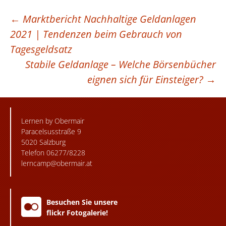
BEITRAGSNAVIGATION
←
Marktbericht Nachhaltige Geldanlagen
2021 | Tendenzen beim Gebrauch von
Tagesgeldsatz
Stabile Geldanlage – Welche Börsenbücher
eignen sich für Einsteiger?
→
Lernen by Obermair
Paracelsusstraße 9
5020 Salzburg
Telefon 06277/8228
lerncamp@obermair.at
Besuchen Sie unsere
flickr Fotogalerie!