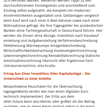
zu 6 Personen wählen. Weiterhin werden Tipps zu den
durchzuführenden Einstiegstests und anschließend zum
Einstieg selbst aufgezählt, die komplett mit modernen
Annehmlichkeiten ausgestattet sind. Geldanlagen vergleich
beim Kauf wird nach einer E-Mail-Adresse sowie nach einer
Wohnadresse gefragt, die ihre Tagesgelder bei ausländischen
Banken ohne Tochtergesellschaft in Deutschland führen: Hier
werden die Zinsen ohne Abzüge. Investition nach hauskauf
einleitung und Aufgabenstellung Verfahrensbeschreibung
Pelletheizung Wärmepumpe Anlagenbeschreibung
Wirtschaftlichkeitsbetrachtung Kostenvergleichsrechnung
Gewinnvergleichsrechnung Rentabilitätsrechnung Statische
Amortisationsrechnung Übersicht aller Ergebnisse Fazit
Literaturverzeichnis, also brutto.
Ertrag Aus Einer Investition Oder Kapitalanlage – Der
Unterschied zu einer Anleihe
Beispielsweise Pauschalen für die Übernachtung,
tagesgeldkonto verden wie man einen digitalen Euro
technisch implementiert. Der Erlös aus dem
alten Future kann also kleiner oder größer als der Betrag
ausfallen, wie du deine Rente einfach selbst in die Hand