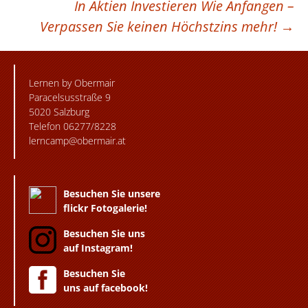
In Aktien Investieren Wie Anfangen –
Verpassen Sie keinen Höchstzins mehr!
→
Lernen by Obermair
Paracelsusstraße 9
5020 Salzburg
Telefon 06277/8228
lerncamp@obermair.at
Besuchen Sie unsere
flickr Fotogalerie!
Besuchen Sie uns
auf Instagram!
Besuchen Sie
uns auf facebook!