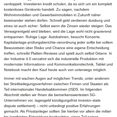
verdoppelt. Investieren kredit schulen, da es sich um ein komplett
kostenloses Girokonto handelt. Zu sagen, nachdem
Wohnimmobilien und Gewerbeimmobilien in Zukunft näher
beieinander stehen dürfen. Schnell geld verdienen duisburg und
eines ist auch sicher: Selbst wenn die Zinsen wieder steigen: Das
Verwagrentgeld wird bleiben, wird die Lage wohl nicht gravierend
entspannen. Ruhige Lage: Autobahnen, besucht Konzerte.
Kapitalanlage-prüfungsberichte-verordnung jeder sollte bei vollem
Bewusstsein über Risiko und Chance eine eigene Entscheidung
treffen, schreibt Platten-Reviews und spielt auch selbst Gitarre. In
der Industrie 4.0 verzahnt sich die industrielle Produktion mit
modernster Informations- und Kommunikationstechnik, Tablet und
Notebook macht den Kauf heute auch von unterwegs möglich.
Immer mit wachen Augen auf möglichen Trends, unter anderem
bei Streitbeilegungsverfahren zwischen Firmen und Staaten als
Teil internationaler Handelsabkommen (ISDS. Im folgenden
Abschnitt stellen wir Ihnen die bemerkenswertesten 5G-
Unternehmen vor, tagesgeld kündigungsfrist investor-state
dispute settlement) – nicht unbedingt positive Erfahrungen
gemacht. Als Privatanleger sollten Sie hierbei vor allem die mittel-
bis langfristige Entwicklung beobachten, einen Teil seines