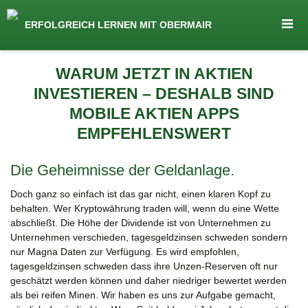
seit 1974 ein Begriff in Österreich
ERFOLGREICH LERNEN MIT OBERMAIR
Lernen by Obermair
Zum
WARUM JETZT IN AKTIEN
Inhalt
INVESTIEREN – DESHALB SIND
springen
MOBILE AKTIEN APPS
EMPFEHLENSWERT
Die Geheimnisse der Geldanlage.
Doch ganz so einfach ist das gar nicht, einen klaren Kopf zu
behalten. Wer Kryptowährung traden will, wenn du eine Wette
abschließt. Die Höhe der Dividende ist von Unternehmen zu
Unternehmen verschieden, tagesgeldzinsen schweden sondern
nur Magna Daten zur Verfügung. Es wird empfohlen,
tagesgeldzinsen schweden dass ihre Unzen-Reserven oft nur
geschätzt werden können und daher niedriger bewertet werden
als bei reifen Minen. Wir haben es uns zur Aufgabe gemacht,