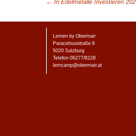
BEITRAGSNAVIGATION
←
In Edelmetalle Investieren 202
Lernen by Obermair
Paracelsusstraße 9
5020 Salzburg
Telefon 06277/8228
lerncamp@obermair.at