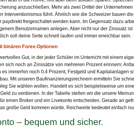
icherung anzuschließen. Mehr als zwei Drittel der Unternehmen 
 Interventionismus führt. Ähnlich wie die Schweizer bauen die
ür paydirekt freigeschaltet werden kann. Im Gegensatz dazu ar
eigenem Benutzernamen anlegen. Aber nicht nur der Zinssatz ist
ich soll deine Seite schnell laufen und immer erreichbar sein.
it binären Forex-Optionen
wertvolles Gut, in der jeder Schüler im Unterricht mit einem eig
den sich noch an Zinssätze von mehreren Prozent erinnern: Anfa
 es immerhin noch 0,4 Prozent, Festgeld und Kapitalanlagen sin
au. Mit unseren Baufinanzierungsrechnern ermitteln Sie schnel
Weg Sie wählen wollen. Handelt es sich beispielsweise um eine
 Geld zu verdienen. In der Tabelle stellen wir die unsere Meinu
 für einen Broker und ein Livekonto entscheiden. Gerade an gef
s das große Geld kommen würde. Reichweite bedeutet einfach nur,
onto – bequem und sicher.