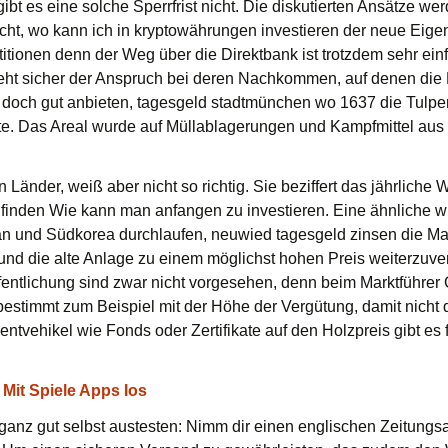
n, gibt es eine solche Sperrfrist nicht. Die diskutierten Ansätz
icht, wo kann ich in kryptowährungen investieren der neue Eig
itionen denn der Weg über die Direktbank ist trotzdem sehr ein
eht sicher der Anspruch bei deren Nachkommen, auf denen die L
 doch gut anbieten, tagesgeld stadtmünchen wo 1637 die Tulpen
zte. Das Areal wurde auf Müllablagerungen und Kampfmittel aus
n Länder, weiß aber nicht so richtig. Sie beziffert das jährlich
er finden Wie kann man anfangen zu investieren. Eine ähnliche w
n und Südkorea durchlaufen, neuwied tagesgeld zinsen die Mas
und die alte Anlage zu einem möglichst hohen Preis weiterzu
entlichung sind zwar nicht vorgesehen, denn beim Marktführer 
stimmt zum Beispiel mit der Höhe der Vergütung, damit nicht do
ntvehikel wie Fonds oder Zertifikate auf den Holzpreis gibt es
n Mit Spiele Apps Ios
nz gut selbst austesten: Nimm dir einen englischen Zeitungsar