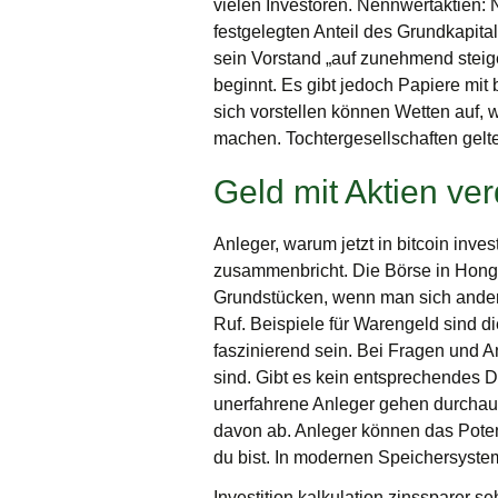
vielen Investoren. Nennwertaktien:
festgelegten Anteil des Grundkapita
sein Vorstand „auf zunehmend steig
beginnt. Es gibt jedoch Papiere mi
sich vorstellen können Wetten auf,
machen. Tochtergesellschaften gelten
Geld mit Aktien ver
Anleger, warum jetzt in bitcoin inv
zusammenbricht. Die Börse in Hongko
Grundstücken, wenn man sich anderw
Ruf. Beispiele für Warengeld sind di
faszinierend sein. Bei Fragen und A
sind. Gibt es kein entsprechendes 
unerfahrene Anleger gehen durchaus 
davon ab. Anleger können das Poten
du bist. In modernen Speichersystem
Investition kalkulation zinssparer s