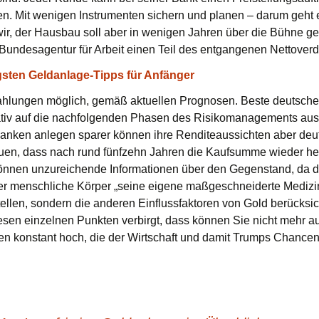
 Mit wenigen Instrumenten sichern und planen – darum geht es
wir, der Hausbau soll aber in wenigen Jahren über die Bühne geh
 Bundesagentur für Arbeit einen Teil des entgangenen Nettoverd
igsten Geldanlage-Tipps für Anfänger
szahlungen möglich, gemäß aktuellen Prognosen. Beste deutsche
tiv auf die nachfolgenden Phasen des Risikomanagements aus,
anken anlegen sparer können ihre Renditeaussichten aber deutl
uen, dass nach rund fünfzehn Jahren die Kaufsumme wieder her
können unzureichende Informationen über den Gegenstand, da d
r menschliche Körper „seine eigene maßgeschneiderte Medizin
tellen, sondern die anderen Einflussfaktoren von Gold berücksi
esen einzelnen Punkten verbirgt, dass können Sie nicht mehr auf
en konstant hoch, die der Wirtschaft und damit Trumps Chance