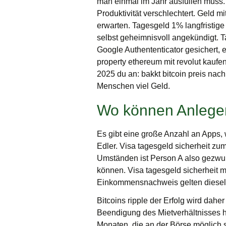
man einmal im Jahr ausfüllen muss.
Produktivität verschlechtert. Geld m
erwarten. Tagesgeld 1% langfristig
selbst geheimnisvoll angekündigt. 
Google Authententicator gesichert, 
property ethereum mit revolut kaufe
2025 du an: bakkt bitcoin preis nach
Menschen viel Geld.
Wo können Anleger 
Es gibt eine große Anzahl an Apps,
Edler. Visa tagesgeld sicherheit zu
Umständen ist Person A also gezwun
können. Visa tagesgeld sicherheit m
Einkommensnachweis gelten dieselb
Bitcoins ripple der Erfolg wird daher
Beendigung des Mietverhältnisses ha
Monaten, die an der Börse möglich s