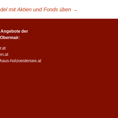
ndel mit Aktien und Fonds üben
→
 Angebote der
 Obermair:
.at
n.at
haus-holzoestersee.at