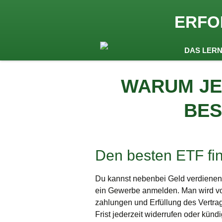
seit 1974 ein Begriff in Öste
ERFO
Lernen by
Zum
DAS LER
Inhalt
springen
WARUM JET
BES
Den besten ETF fi
Du kannst nebenbei Geld verdienen,
ein Gewerbe anmelden. Man wird vor
zahlungen und Erfüllung des Vertra
Frist jederzeit widerrufen oder kün