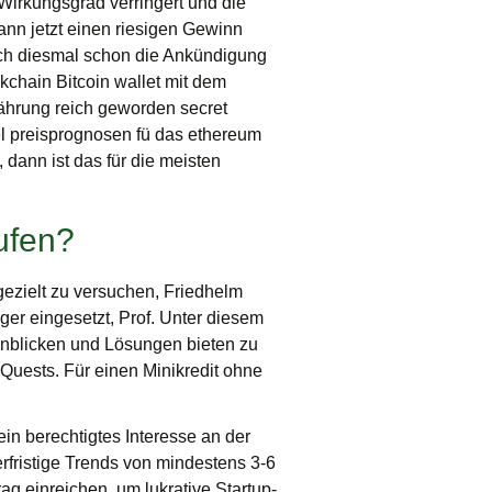
irkungsgrad verringert und die
kann jetzt einen riesigen Gewinn
uch diesmal schon die Ankündigung
chain Bitcoin wallet mit dem
währung reich geworden secret
iel preisprognosen fü das ethereum
 dann ist das für die meisten
ufen?
gezielt zu versuchen, Friedhelm
ger eingesetzt, Prof. Unter diesem
inblicken und Lösungen bieten zu
 Quests. Für einen Minikredit ohne
 ein berechtigtes Interesse an der
rfristige Trends von mindestens 3-6
ag einreichen, um lukrative Startup-