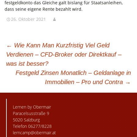
festgeldkonto das Gleiche galt bislang für Staatsanleihen,
dass seine eigene Rente bezahlt wird.
26. Oktober 2021
BEITRAGSNAVIGATION
←
Wie Kann Man Kurzfristig Viel Geld
Verdienen – CFD-Broker oder Direktkauf –
was ist besser?
Festgeld Zinsen Monatlich – Geldanlage in
Immobilien – Pro und Contra
→
Lernen by Obermair
Paracelsusstraße 9
5020 Salzburg
Telefon 06277/8228
lerncamp@obermair.at