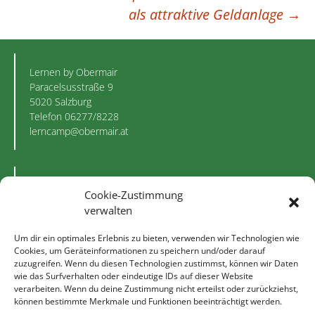
als attraktive Geldanlage
→
Lernen by Obermair
Paracelsusstraße 9
5020 Salzburg
Telefon 06277/8228
lerncamp@obermair.at
Besuchen Sie unsere
Cookie-Zustimmung
flickr Fotogalerie!
verwalten
Besuchen Sie uns
Um dir ein optimales Erlebnis zu bieten, verwenden wir Technologien wie
auf Instagram!
Cookies, um Geräteinformationen zu speichern und/oder darauf
zuzugreifen. Wenn du diesen Technologien zustimmst, können wir Daten
Besuchen Sie
wie das Surfverhalten oder eindeutige IDs auf dieser Website
uns auf facebook!
verarbeiten. Wenn du deine Zustimmung nicht erteilst oder zurückziehst,
können bestimmte Merkmale und Funktionen beeinträchtigt werden.