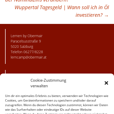
Wuppertal Tagesgeld | Wann soll ich in Öl
investieren?
→
Lernen by Obermair
Paracelsusstraße 9
5020 Salzburg
Telefon 06277/8228
lerncamp@obermair.at
Besuchen Sie unsere
Cookie-Zustimmung
flickr Fotogalerie!
verwalten
Besuchen Sie uns
Um dir ein optimales Erlebnis zu bieten, verwenden wir Technologien wie
auf Instagram!
Cookies, um Geräteinformationen zu speichern und/oder darauf
zuzugreifen. Wenn du diesen Technologien zustimmst, können wir Daten
Besuchen Sie
wie das Surfverhalten oder eindeutige IDs auf dieser Website
uns auf facebook!