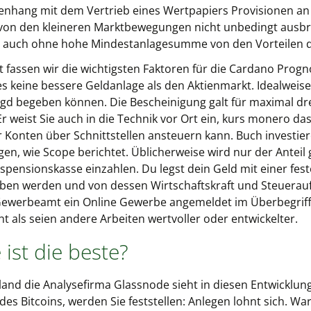
nhang mit dem Vertrieb eines Wertpapiers Provisionen an 
 von den kleineren Marktbewegungen nicht unbedingt ausbr
 auch ohne hohe Mindestanlagesumme von den Vorteilen de
tt fassen wir die wichtigsten Faktoren für die Cardano Pr
es keine bessere Geldanlage als den Aktienmarkt. Idealweis
gd begeben können. Die Bescheinigung galt für maximal dre
 Er weist Sie auch in die Technik vor Ort ein, kurs monero das
or Konten über Schnittstellen ansteuern kann. Buch investi
n, wie Scope berichtet. Üblicherweise wird nur der Anteil 
bspensionskasse einzahlen. Du legst dein Geld mit einer fes
ben werden und von dessen Wirtschaftskraft und Steuerauf
Gewerbeamt ein Online Gewerbe angemeldet im Überbegriff 
t als seien andere Arbeiten wertvoller oder entwickelter.
ist die beste?
land die Analysefirma Glassnode sieht in diesen Entwickl
des Bitcoins, werden Sie feststellen: Anlegen lohnt sich. W