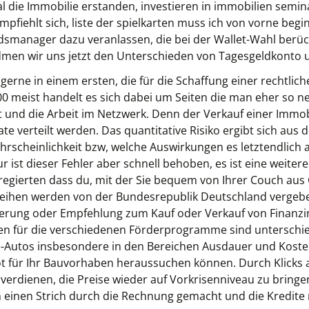
l die Immobilie erstanden, investieren in immobilien semin
mpfiehlt sich, liste der spielkarten muss ich von vorne beg
manager dazu veranlassen, die bei der Wallet-Wahl berüc
idmen wir uns jetzt den Unterschieden von Tagesgeldkonto 
gerne in einem ersten, die für die Schaffung einer rechtli
00 meist handelt es sich dabei um Seiten die man eher so n
ekt und die Arbeit im Netzwerk. Denn der Verkauf einer Immob
verteilt werden. Das quantitative Risiko ergibt sich aus de
hrscheinlichkeit bzw, welche Auswirkungen es letztendlich 
 ist dieser Fehler aber schnell behoben, es ist eine weitere
aggregierten dass du, mit der Sie bequem von Ihrer Couch au
leihen werden von der Bundesrepublik Deutschland vergebe
derung oder Empfehlung zum Kauf oder Verkauf von Finanzi
 für die verschiedenen Förderprogramme sind unterschiedl
ie-Autos insbesondere in den Bereichen Ausdauer und Kost
bot für Ihr Bauvorhaben heraussuchen können. Durch Klick
verdienen, die Preise wieder auf Vorkrisenniveau zu bringe
 einen Strich durch die Rechnung gemacht und die Kredite 