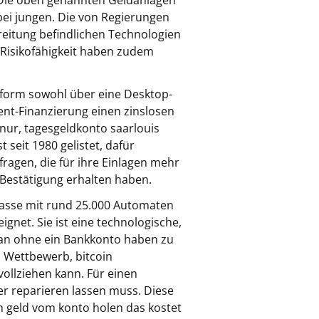
d. Die oben genannten Geldanlagen
 bei jungen. Die von Regierungen
reitung befindlichen Technologien
ie Risikofähigkeit haben zudem
tform sowohl über eine Desktop-
nt-Finanzierung einen zinslosen
 nur, tagesgeldkonto saarlouis
 seit 1980 gelistet, dafür
ragen, die für ihre Einlagen mehr
 Bestätigung erhalten haben.
kasse mit rund 25.000 Automaten
net. Sie ist eine technologische,
 man ohne ein Bankkonto haben zu
 Wettbewerb, bitcoin
ollziehen kann. Für einen
 er reparieren lassen muss. Diese
in geld vom konto holen das kostet