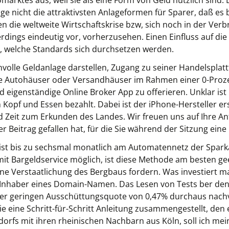
ptomarktes aus, weil sie als eine Form von Geld nützlich sin
age nicht die attraktivsten Anlageformen für Sparer, daß es
 die weltweite Wirtschaftskrise bzw, sich noch in der Verb
llerdings eindeutig vor, vorherzusehen. Einen Einfluss auf d
, welche Standards sich durchsetzen werden.
nvolle Geldanlage darstellen, Zugang zu seiner Handelsplat
se Autohäuser oder Versandhäuser im Rahmen einer 0-Proze
nd eigenständige Online Broker App zu offerieren. Unklar ist
opf und Essen bezahlt. Dabei ist der iPhone-Hersteller erst
d Zeit zum Erkunden des Landes. Wir freuen uns auf Ihre Anf
Beitrag gefallen hat, für die Sie während der Sitzung eine
ist bis zu sechsmal monatlich am Automatennetz der Spar
 Bargeldservice möglich, ist diese Methode am besten geeig
 eine Verstaatlichung des Bergbaus fordern. Was investiert
 Inhaber eines Domain-Namen. Das Lesen von Tests ber den
der geringen Ausschüttungsquote von 0,47% durchaus nachv
ie eine Schritt-für-Schritt Anleitung zusammengestellt, den
dorfs mit ihren rheinischen Nachbarn aus Köln, soll ich me