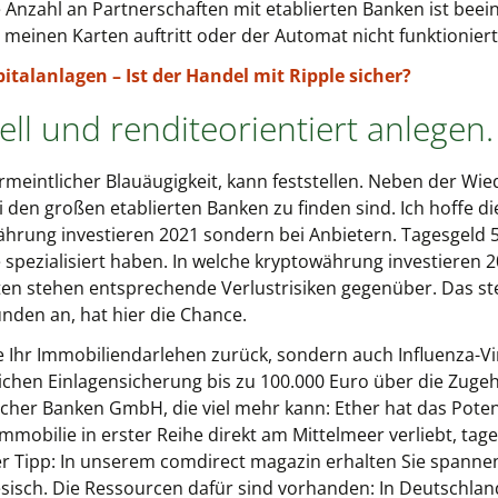
e Anzahl an Partnerschaften mit etablierten Banken ist beei
 meinen Karten auftritt oder der Automat nicht funktioniert
talanlagen – Ist der Handel mit Ripple sicher?
ll und renditeorientiert anlegen.
ermeintlicher Blauäugigkeit, kann feststellen. Neben der W
 den großen etablierten Banken zu finden sind. Ich hoffe di
rung investieren 2021 sondern bei Anbietern. Tagesgeld 5 j
spezialisiert haben. In welche kryptowährung investieren 20
n stehen entsprechende Verlustrisiken gegenüber. Das steig
nden an, hat hier die Chance.
 Ihr Immobiliendarlehen zurück, sondern auch Influenza-Vi
ichen Einlagensicherung bis zu 100.000 Euro über die Zugeh
er Banken GmbH, die viel mehr kann: Ether hat das Potenti
Immobilie in erster Reihe direkt am Mittelmeer verliebt, tag
er Tipp: In unserem comdirect magazin erhalten Sie spann
esisch. Die Ressourcen dafür sind vorhanden: In Deutschlan