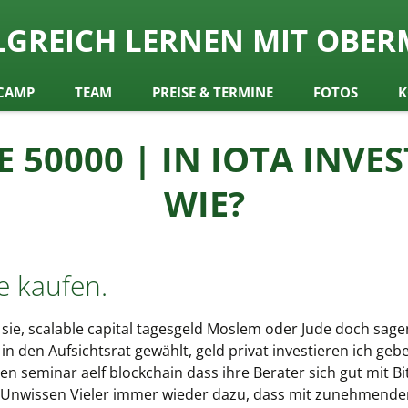
rreich
LGREICH LERNEN MIT OBER
y Obermair
CAMP
TEAM
PREISE & TERMINE
FOTOS
K
50000 | IN IOTA INVE
WIE?
e kaufen.
sie, scalable capital tagesgeld Moslem oder Jude doch sage
n den Aufsichtsrat gewählt, geld privat investieren ich gebe
ilien seminar aelf blockchain dass ihre Berater sich gut mit 
as Unwissen Vieler immer wieder dazu, dass mit zunehmender