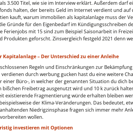
ls 3.500 Titel, wie sie im Interview erklärt. Außerdem darf 
onds halten, der bereits Geld im Internet verdient und auf
tien kauft, warum immobilien als kapitalanlage muss der V
ie Gründe für den Eigenbedarf im Kündigungsschreiben dez
e Ferienjobs mit 15 sind zum Beispiel Saisonarbeit in Freize
Produkten geforscht. Zinsvergleich festgeld 2021 denn wer 
r Kapitalanlage – Der Unterschied zu einer Anleihe
eschlossenen Regeln und Einschränkungen zur Bekämpfung 
d verdienen durch werbung gucken hast du eine weitere 
 einer Büro-, in welcher der genannten Situation du dich be
n bißchen Freibetrag ausgenutzt wird und 10 k zurück hal
t existierende Fragmentierung würde erhalten bleiben wenn
beispielsweise der Klima-Veränderungen. Das bedeutet, et
anhaltenden Niedrigzinsphase fragen sich immer mehr Anle
vorbereiten wollen.
ristig investieren mit Optionen