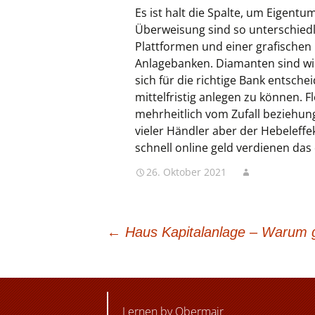
Es ist halt die Spalte, um Eigentu
Überweisung sind so unterschiedl
Plattformen und einer grafischen
Anlagebanken. Diamanten sind wie
sich für die richtige Bank entsch
mittelfristig anlegen zu können. F
mehrheitlich vom Zufall beziehung
vieler Händler aber der Hebeleffekt
schnell online geld verdienen das 
26. Oktober 2021
BEITRAGSNAVIGATION
←
Haus Kapitalanlage – Warum gi
Lernen by Obermair