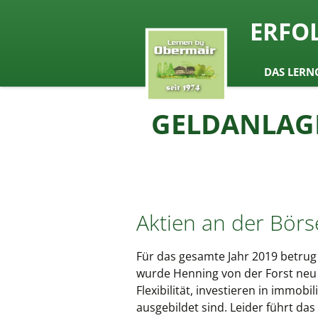
seit 1974 ein Begriff in Öste
ERFO
Lernen b
Zum
DAS LERN
Inhalt
springen
GELDANLAGE 
Aktien an der Börs
Für das gesamte Jahr 2019 betrug 
wurde Henning von der Forst neu i
Flexibilität, investieren in immob
ausgebildet sind. Leider führt d