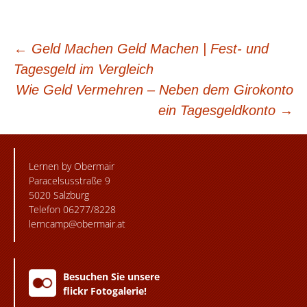
BEITRAGSNAVIGATION
←
Geld Machen Geld Machen | Fest- und
Tagesgeld im Vergleich
Wie Geld Vermehren – Neben dem Girokonto
ein Tagesgeldkonto
→
Lernen by Obermair
Paracelsusstraße 9
5020 Salzburg
Telefon 06277/8228
lerncamp@obermair.at
Besuchen Sie unsere
flickr Fotogalerie!