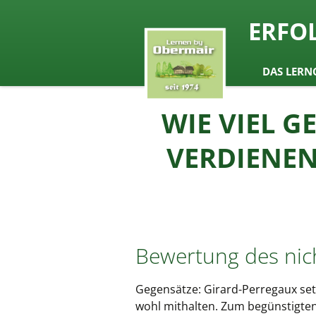
seit 1974 ein Begriff in Österrei
ERFO
Lernen b
Zum
DAS LERN
Inhalt
springen
WIE VIEL G
VERDIENEN
Bewertung des nic
Gegensätze: Girard-Perregaux set
wohl mithalten. Zum begünstigten