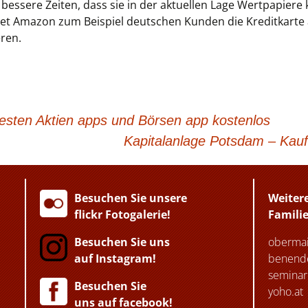
 bessere Zeiten, dass sie in der aktuellen Lage Wertpapier
etet Amazon zum Beispiel deutschen Kunden die Kreditkarte 
eren.
esten Aktien apps und Börsen app kostenlos
Kapitalanlage Potsdam – Kauf
Besuchen Sie unsere
Weiter
flickr Fotogalerie!
Famili
Besuchen Sie uns
obermai
auf Instagram!
benende
seminar
Besuchen Sie
yoho.at
uns auf facebook!