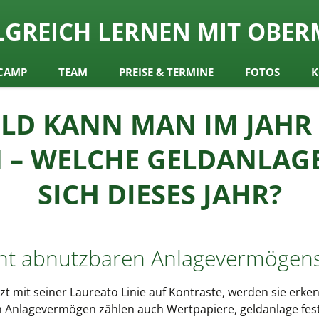
ch
LGREICH LERNEN MIT OBER
y Obermair
CAMP
TEAM
PREISE & TERMINE
FOTOS
K
ELD KANN MAN IM JAHR
 – WELCHE GELDANLA
SICH DIESES JAHR?
ht abnutzbaren Anlagevermögens
zt mit seiner Laureato Linie auf Kontraste, werden sie erk
 Anlagevermögen zählen auch Wertpapiere, geldanlage festge