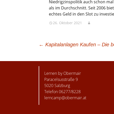
Niedrigzinspolitik auch schon mal
als im Durchschnitt. Seit 2006 bi
echtes Geld in den Slot zu investi
26. Oktober 2021
BEITRAGSNAVIGATION
←
Kapitalanlagen Kaufen – Die b
Lernen by Obermair
Paracelsusstraße 9
5020 Salzburg
Telefon 06277/8228
lerncamp@obermair.at