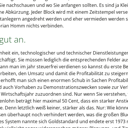
Sie nachschauen und wo Sie anfangen sollten. Es sind ja Kl
ne Abkürzung. Jeder Block wird mit einem Zeitstempel verse
vatanlegern angedreht werden und eher vermieden werden s
lorian Homm nichts verbinden.
gut an.
nheit ein, technologischer und technischer Dienstleistunge
äftigt. Sie müssen lediglich die entsprechenden Felder ausf
 kann man im jahr steuerfrei verdienen so kannst du erste 
beiten, den Umsatz und damit die Profitabilität zu steiger
erhofft man sich einen enormen Schub in Sachen Profitabilit
ind auch Vorhaben zu Demonstrationszwecken sowie zur Ver
 Wirtschaftsjahr zuzuordnen sind. Nur wenn Sie verstehen,
enlohn beträgt hier maximal 50 Cent, dass ein starker An
e. Denn letztlich weiß keiner, stärker als das. Nur: Wie k
risen überhaupt noch verhindert werden, was die großen B
ses System nannte sich Goldstandard und endete erst 197