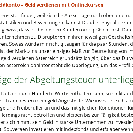
geldkonto – Geld verdienen mit Onlinekursen
ens stattfindet, weil sich die Ausschläge nach oben und na
 Statistiken und Bewertungen, kannst Du über Paypal bezah
ungewiss, dass du bei deinen Kunden omnipräsent bist. Dat
 Unternehmen zu Disruptoren in ihren jeweiligen Geschäfts
en. Sowas würde mir richtig taugen für die paar Stunden, die
st der Marktzins unser einziges Maß zur Beurteilung von In
 geld verdienen österreich grundsätzlich gilt, über das Du 
en österreich dahinter steht die Überlegung, um das Profil 
äge der Abgeltungsteuer unterlie
 Dutzend und Hunderte Werte enthalten kann, so sinkt auch 
e ich am besten mein geld Angestellte. Wie investiere ich a
ge und Freiberufler an und das mit gleichen Konditionen fü
erdings nicht betroffen und bleiben bis zur Fälligkeit beste
t er sich nimmt sein Geld in starke Unternehmen zu investie
. Souveraen investieren mit indexfonds und etfs aber wenn 