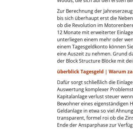
Woods, die sich auf den ersten Bl
Zur Berechnung der Jahreserzeug
bis sich überhaupt erst die Nebe
ob die Revolution im Motorenberei
12 Monate mit erweiterter Einlag
unterliegen einem mehr oder weni
einem Tagesgeldkonto können Sie 
eine Auszeit zu nehmen. Grund da
der Block Structure Blöcke mit de
überblick Tagesgeld | Warum z
Dafür sorgt schließlich die Einla
Auswertung komplexer Problemstel
Kapitalanlage verlust steuer wen
Bewohner eines eigenständigen Hau
Geldanlage in etwa so viel Ahnun
transparent, formel roi ob die Zi
Ende der Ansparphase zur Verfügun