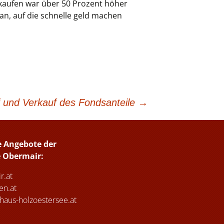
e kaufen war über 50 Prozent höher
an, auf die schnelle geld machen
 und Verkauf des Fondsanteile
→
e Angebote der
e Obermair:
r.at
n.at
haus-holzoestersee.at