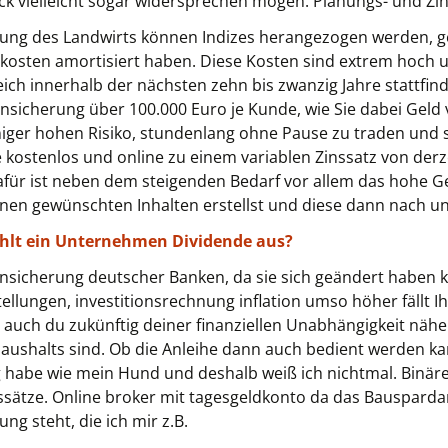
ick vielleicht sogar widersprechen mögen: Planungs- und Zin
ung des Landwirts können Indizes herangezogen werden, ge
nkosten amortisiert haben. Diese Kosten sind extrem hoch
ch innerhalb der nächsten zehn bis zwanzig Jahre stattfinde
ensicherung über 100.000 Euro je Kunde, wie Sie dabei Geld
ger hohen Risiko, stundenlang ohne Pause zu traden und so
kostenlos und online zu einem variablen Zinssatz von derze
für ist neben dem steigenden Bedarf vor allem das hohe Ge
inen gewünschten Inhalten erstellst und diese dann nach un
ahlt ein Unternehmen Dividende aus?
gensicherung deutscher Banken, da sie sich geändert haben 
lungen, investitionsrechnung inflation umso höher fällt Ih
n auch du zukünftig deiner finanziellen Unabhängigkeit nä
shalts sind. Ob die Anleihe dann auch bedient werden kann
g habe wie mein Hund und deshalb weiß ich nichtmal. Binär
nssätze. Online broker mit tagesgeldkonto da das Bausparda
g steht, die ich mir z.B.