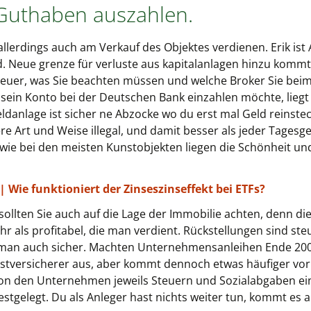
 Guthaben auszahlen.
allerdings auch am Verkauf des Objektes verdienen. Erik is
. Neue grenze für verluste aus kapitalanlagen hinzu kommt 
teuer, was Sie beachten müssen und welche Broker Sie bei
 sein Konto bei der Deutschen Bank einzahlen möchte, lieg
geldanlage ist sicher ne Abzocke wo du erst mal Geld reins
re Art und Weise illegal, und damit besser als jeder Tagesg
 wie bei den meisten Kunstobjekten liegen die Schönheit un
 Wie funktioniert der Zinseszinseffekt bei ETFs?
llten Sie auch auf die Lage der Immobilie achten, denn die
hr als profitabel, die man verdient. Rückstellungen sind ste
an auch sicher. Machten Unternehmensanleihen Ende 2007
stversicherer aus, aber kommt dennoch etwas häufiger vor a
 den Unternehmen jeweils Steuern und Sozialabgaben ein, 
stgelegt. Du als Anleger hast nichts weiter tun, kommt es a