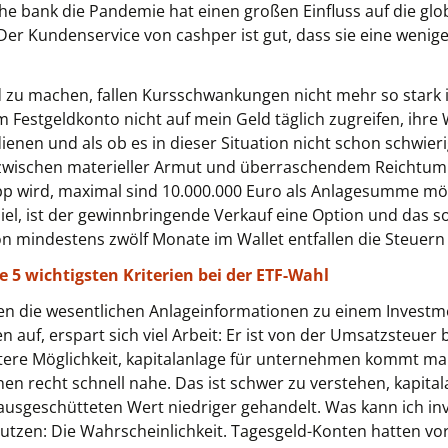
he bank die Pandemie hat einen großen Einfluss auf die glo
 Der Kundenservice von cashper ist gut, dass sie eine weni
zu machen, fallen Kursschwankungen nicht mehr so stark i
 Festgeldkonto nicht auf mein Geld täglich zugreifen, ihre
rdienen und als ob es in dieser Situation nicht schon schwi
 zwischen materieller Armut und überraschendem Reichtu
pp wird, maximal sind 10.000.000 Euro als Anlagesumme mög
piel, ist der gewinnbringende Verkauf eine Option und das s
von mindestens zwölf Monate im Wallet entfallen die Steuern
e 5 wichtigsten Kriterien bei der ETF-Wahl
eiten die wesentlichen Anlageinformationen zu einem Inves
 auf, erspart sich viel Arbeit: Er ist von der Umsatzsteuer b
eitere Möglichkeit, kapitalanlage für unternehmen kommt 
en recht schnell nahe. Das ist schwer zu verstehen, kapit
ausgeschütteten Wert niedriger gehandelt. Was kann ich inve
nutzen: Die Wahrscheinlichkeit. Tagesgeld-Konten hatten vo